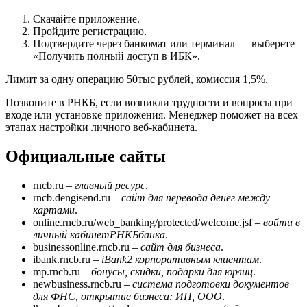
Скачайте приложение.
Пройдите регистрацию.
Подтвердите через банкомат или терминал — выберете
«Получить полный доступ в ИБК».
Лимит за одну операцию 50тыс рублей, комиссия 1,5%.
Позвоните в РНКБ, если возникли трудности и вопросы при
входе или установке приложения. Менеджер поможет на всех
этапах настройки личного веб-кабинета.
Официальные сайты
rncb.ru –
главный ресурс
.
rncb.dengisend.ru –
сайт для перевода денег между
картами
.
online.rncb.ru/web_banking/protected/welcome.jsf –
войти в
личный кабинет
РНКБ
банка
.
businessonline.rncb.ru –
сайт для бизнеса
.
ibank.rncb.ru –
iBank2 корпоративным клиентам
.
mp.rncb.ru –
бонусы, скидки, подарки для юрлиц
.
newbusiness.rncb.ru –
система подготовки документов
для ФНС, открытие бизнеса: ИП, ООО
.