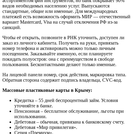
ассортиментом фин инструментов, но банк покрывает 90%
видов необходимых населению услуг. Выпускаются
стандартные, общие или именные. Для международных
платежей есть возможность оформить МИР — отечественный
вариант Mastercard, Visa на случай отключения РФ из-за
санкций.
Чтобы её открыть, позвоните в РНК уточнить, доступен ли
заказ из личного кабинета. Получить на руки, привязать
номер телефона и активировать можно только личным
посещением. Заказывайте именную, если планируете
покидать полуостров: она с преимуществом в свободе
пользования. Бесконтактными делают только именные.
На лицевой панели номер, срок действия, маркировка типа.
Обратная сторона содержит подпись владельца, CVC-код.
Массовые пластиковые карты в Крыму:
Кредитка – 55 дней беспроцентный займ. Условия
уточняйте в банке.
Пенсионная – бесплатное обслуживание, льготы при
использовании.
Дебетовая – обычная, привязана к банковскому счету.
Дебетовая «Мир привилегия».
Серия «Премиум».