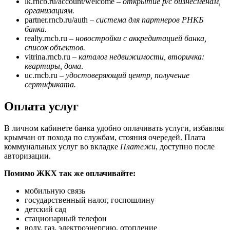
lk.rncb.ru/account/welcome –
открытие р/с бизнесменам,
организациям.
partner.rncb.ru/auth –
система для партнеров РНКБ
банка.
realty.rncb.ru –
новостройки с аккредитацией банка,
список объектов.
vitrina.rncb.ru –
каталог недвижимости, вторичка:
квартиры, дома
.
uc.rncb.ru –
удостоверяющий центр, получение
сертификата.
Оплата услуг
В личном кабинете банка удобно оплачивать услуги, избавляя
крымчан от похода по службам, стояния очередей. Плата
коммунальных услуг во вкладке
Платежи
, доступно после
авторизации.
Помимо ЖКХ так же оплачивайте:
мобильную связь
государственный налог, госпошлину
детский сад
стационарный телефон
воду, газ, электроэнергию, отопление