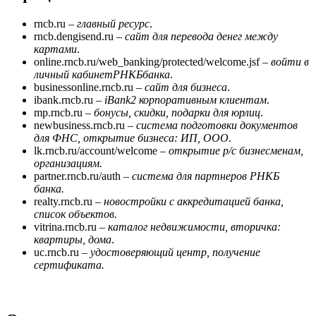
rncb.ru –
главный ресурс
.
rncb.dengisend.ru –
сайт для перевода денег между
картами
.
online.rncb.ru/web_banking/protected/welcome.jsf –
войти в
личный кабинет
РНКБ
банка
.
businessonline.rncb.ru –
сайт для бизнеса
.
ibank.rncb.ru –
iBank2 корпоративным клиентам
.
mp.rncb.ru –
бонусы, скидки, подарки для юрлиц
.
newbusiness.rncb.ru –
система подготовки документов
для ФНС, открытие бизнеса: ИП, ООО
.
lk.rncb.ru/account/welcome –
открытие р/с бизнесменам,
организациям.
partner.rncb.ru/auth –
система для партнеров РНКБ
банка.
realty.rncb.ru –
новостройки с аккредитацией банка,
список объектов.
vitrina.rncb.ru –
каталог недвижимости, вторичка:
квартиры, дома
.
uc.rncb.ru –
удостоверяющий центр, получение
сертификата.