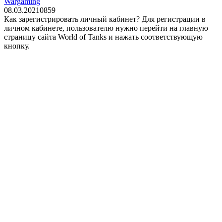
Wargaming
08.03.2021
0
859
Как зарегистрировать личный кабинет? Для регистрации в
личном кабинете, пользователю нужно перейти на главную
страницу сайта World of Tanks и нажать соответствующую
кнопку.