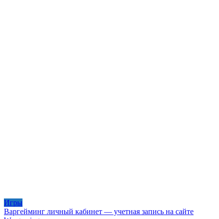
Игры
Варгейминг личный кабинет — учетная запись на сайте