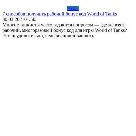
Игры
7 способов получить рабочий бонус код World of Tanks
30.03.2021
0
1.5k.
Многие танкисты часто задаются вопросом — где же взять
рабочий, многоразовый бонус код для игры World of Tanks?
Это неудивительно, ведь воспользовавшись