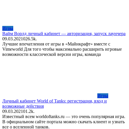
Игры
Вайм Ворлд личный кабинет — авторизация, запуск лаунчера
09.03.2021
0
26.5k.
Лучшие впечатления от игры в «Майнкрафт» вместе с
Vimeworld Для того чтобы максимально расширить игровые
возможности классической версии игры, команда
Игры
Личный кабинет World of Tanks: регистрация, вход и
возможные действия
09.03.2021
0
1.2k.
Известный всем worldoftanks.ru — это очень популярная игра.
В официальном сайте портала можно скачать клиент и узнать
все о вселенной танков.