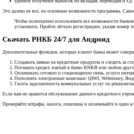
удобное получение выписок по вкладам, переводам и т.д.
Это далеко не все, но основные возможности программы. Само
Чтобы полноценно использовать все возможности банковс
установить. Пройти лёгкую регистрацию, указав номер т
Скачать РНКБ 24/7 для Андроид
Дополнительные функции, которые клиент банка может соверш
Создавать заявки на кредитные продукты и следить за ст
Погашать кредит, взятый в банке RNKB или любом друго
Оплачивать сотовую и стационарную связь, услуги интерн
Пополнять электронные кошельки: QIWI, Webmoney, Яндек
Гасить задолженность коммунальных услуг по реквизитам
Если вам не нравится обслуживание данного кредитного учреж
Проверяйте штрафы, налоги, пошлины и оплачивайте в один к