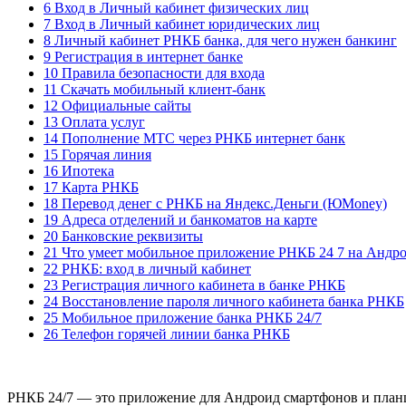
6 Вход в Личный кабинет физических лиц
7 Вход в Личный кабинет юридических лиц
8 Личный кабинет РНКБ банка, для чего нужен банкинг
9 Регистрация в интернет банке
10 Правила безопасности для входа
11 Скачать мобильный клиент-банк
12 Официальные сайты
13 Оплата услуг
14 Пополнение МТС через РНКБ интернет банк
15 Горячая линия
16 Ипотека
17 Карта РНКБ
18 Перевод денег с РНКБ на Яндекс.Деньги (ЮMoney)
19 Адреса отделений и банкоматов на карте
20 Банковские реквизиты
21 Что умеет мобильное приложение РНКБ 24 7 на Андро
22 РНКБ: вход в личный кабинет
23 Регистрация личного кабинета в банке РНКБ
24 Восстановление пароля личного кабинета банка РНКБ
25 Мобильное приложение банка РНКБ 24/7
26 Телефон горячей линии банка РНКБ
РНКБ 24/7 — это приложение для Андроид смартфонов и планше