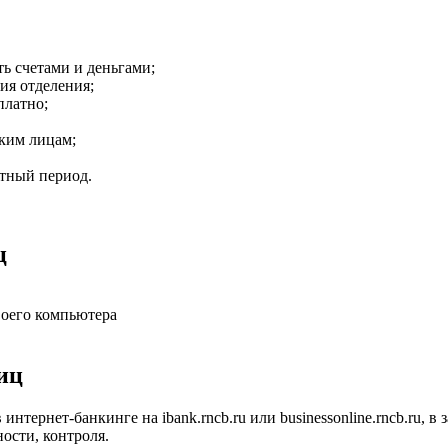
ь счетами и деньгами;
ия отделения;
платно;
ким лицам;
етный период.
ц
воего компьютера
иц
тернет-банкинге на ibank.rncb.ru или businessonline.rncb.ru, в
ости, контроля.