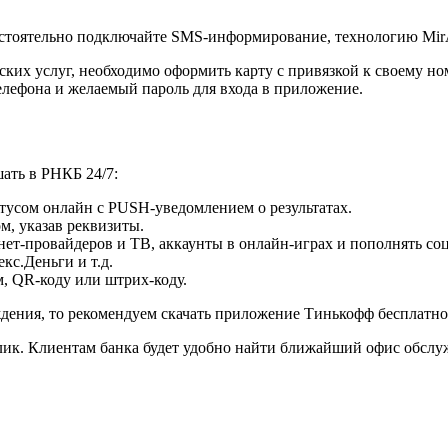
стоятельно подключайте SMS-информирование, технологию MirAc
ких услуг, необходимо оформить карту с привязкой к своему ном
елефона и желаемый пароль для входа в приложение.
ать в РНКБ 24/7:
атусом онлайн с PUSH-уведомлением о результатах.
м, указав реквизиты.
ет-провайдеров и ТВ, аккаунты в онлайн-играх и пополнять соц
с.Деньги и т.д.
, QR-коду или штрих-коду.
дения, то рекомендуем скачать приложение Тинькофф бесплатно
лик. Клиентам банка будет удобно найти ближайший офис обслу