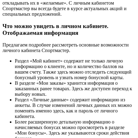
откладывать их в «желаемые». С личным кабинетом
Спортмастер вы всегда будете в курсе актуальных акций и
специальных предложений.
Что можно увидеть в личном кабинете.
Отображаемая информация
Предлагаем подробнее рассмотреть основные возможности
личного кабинета Спортмастер.
Раздел «Мой кабинет» содержит не только личную
информацию о клиенте, но и количество баллов на
вашем счету. Также здесь можно отследить следующий
бонусный уровень и узнать номер бонусной карты.
В разделе «Мои заказы» хранится информация о
заказанных ранее товарах. Здесь же доступен переход к
выбору новых.
Раздел «Личные данные» содержит информацию из
анкеты. В случае изменений личных данных их можно
поменять именно здесь, как и пароль от личного
кабинета.
Более расширенную детальную информацию о
начисляемых бонусах можно просмотреть в разделе
«Мои бонусы». Здесь же указываются сроки действия