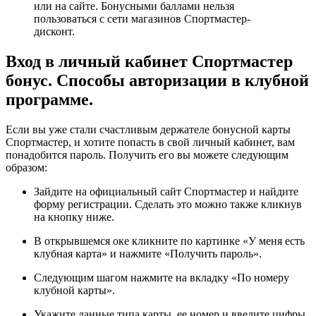
или на сайте. Бонусными баллами нельзя
пользоваться с сети магазинов Спортмастер-
дисконт.
Вход в личный кабинет Спортмастер
бонус. Способы авторизации в клубной
программе.
Если вы уже стали счастливым держателе бонусной карты
Спортмастер, и хотите попасть в свой личный кабинет, вам
понадобится пароль. Получить его вы можете следующим
образом:
Зайдите на официальный сайт Спортмастер и найдите
форму регистрации. Сделать это можно также кликнув
на кнопку ниже.
В открывшемся оке кликните по картинке «У меня есть
клубная карта» и нажмите «Получить пароль».
Следующим шагом нажмите на вкладку «По номеру
клубной карты».
Укажите данные типа карты, ее номер и введите цифры