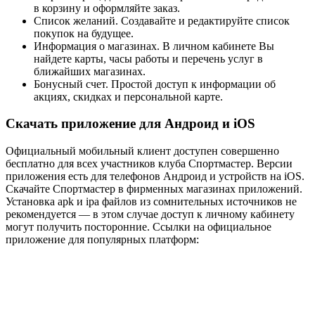
в корзину и оформляйте заказ.
Список желаний. Создавайте и редактируйте список
покупок на будущее.
Информация о магазинах. В личном кабинете Вы
найдете карты, часы работы и перечень услуг в
ближайших магазинах.
Бонусный счет. Простой доступ к информации об
акциях, скидках и персональной карте.
Скачать приложение для Андроид и iOS
Официальный мобильный клиент доступен совершенно
бесплатно для всех участников клуба Спортмастер. Версии
приложения есть для телефонов Андроид и устройств на iOS.
Скачайте Спортмастер в фирменных магазинах приложений.
Установка apk и ipa файлов из сомнительных источников не
рекомендуется — в этом случае доступ к личному кабинету
могут получить посторонние. Ссылки на официальное
приложение для популярных платформ: