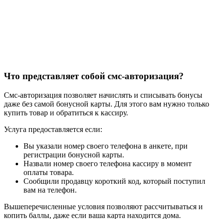
Что представляет собой смс-авторизация?
Смс-авторизация позволяет начислять и списывать бонусы
даже без самой бонусной карты. Для этого вам нужно только
купить товар и обратиться к кассиру.
Услуга предоставляется если:
Вы указали номер своего телефона в анкете, при
регистрации бонусной карты.
Назвали номер своего телефона кассиру в момент
оплаты товара.
Сообщили продавцу короткий код, который поступил
вам на телефон.
Вышеперечисленные условия позволяют рассчитываться и
копить баллы, даже если ваша карта находится дома.