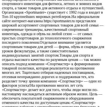
спортивного инвентаря для фитнеса, летних и зимних видов
спорта, а также товаров для активного отдыха и путешествий.
Организация «Sportmaster» существует с 1992 года и входит в
Топ-10 крупнейших мировых ритейлеров.На официальном
сайте интернет-магазина https://sportmaster.ru представлен
широкий ассортимент спортивных товаров для всей семьи —
современные тренажеры, качественный спортивный
инвентарь, одежда и обувь на любой сезон — от самых
простых спорттоваров до технологичного снаряжения
последнего поколения.Отдельное внимание уделяется
спортивным товарам для детей — форма, обувь и снаряды для
уроков физкультуры, а также самостоятельных
индивидуальных занятий спортом.Товары для спорта и
отдыха высокого качества по разумным ценам — так можно
описать подход компании «Спортмастер» к формированию
товарной политики, которая реализуется на протяжении
многих лет. Тщательно отбирая надежных поставщиков,
отсеивая неоправданно дорогих и поддерживая тех, кто
разделяет точку зрения компании «Спортмастер» — один из
факторов успеха!На протяжении многих лет сеть
«Спортмастер» делает все для того, чтобы люди могли по-
настоящему наслаждаться активным образом жизни. Цель —
обеспечить покупателей снаряжением и оборудованием
отменного качества по доступным ценам.«Спортмастер»
напрямую работает с крупнейшими мировыми брендами, в