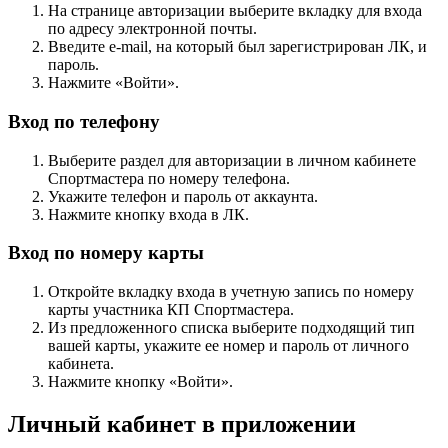
На странице авторизации выберите вкладку для входа
по адресу электронной почты.
Введите e-mail, на который был зарегистрирован ЛК, и
пароль.
Нажмите «Войти».
Вход по телефону
Выберите раздел для авторизации в личном кабинете
Спортмастера по номеру телефона.
Укажите телефон и пароль от аккаунта.
Нажмите кнопку входа в ЛК.
Вход по номеру карты
Откройте вкладку входа в учетную запись по номеру
карты участника КП Спортмастера.
Из предложенного списка выберите подходящий тип
вашей карты, укажите ее номер и пароль от личного
кабинета.
Нажмите кнопку «Войти».
Личный кабинет в приложении