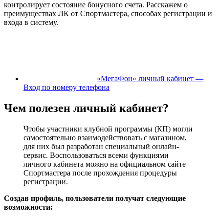
контролирует состояние бонусного счета. Расскажем о
преимуществах ЛК от Спортмастера, способах регистрации и
входа в систему.
«МегаФон» личный кабинет —
Вход по номеру телефона
Чем полезен личный кабинет?
Чтобы участники клубной программы (КП) могли
самостоятельно взаимодействовать с магазином,
для них был разработан специальный онлайн-
сервис. Воспользоваться всеми функциями
личного кабинета можно на официальном сайте
Спортмастера после прохождения процедуры
регистрации.
Создав профиль, пользователи получат следующие
возможности: