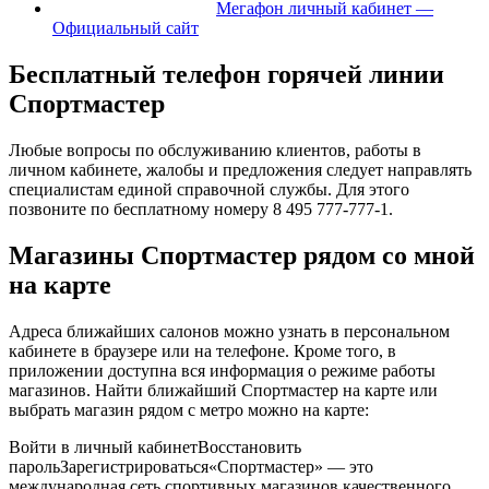
Мегафон личный кабинет —
Официальный сайт
Бесплатный телефон горячей линии
Спортмастер
Любые вопросы по обслуживанию клиентов, работы в
личном кабинете, жалобы и предложения следует направлять
специалистам единой справочной службы. Для этого
позвоните по бесплатному номеру 8 495 777-777-1.
Магазины Спортмастер рядом со мной
на карте
Адреса ближайших салонов можно узнать в персональном
кабинете в браузере или на телефоне. Кроме того, в
приложении доступна вся информация о режиме работы
магазинов. Найти ближайший Спортмастер на карте или
выбрать магазин рядом с метро можно на карте:
Войти в личный кабинетВосстановить
парольЗарегистрироваться«Спортмастер» — это
международная сеть спортивных магазинов качественного