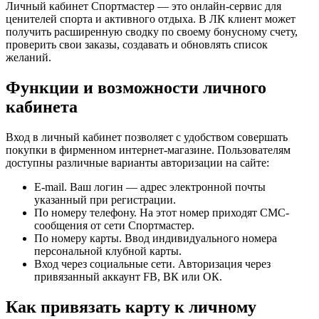
Личный кабинет Спортмастер — это онлайн-сервис для
ценителей спорта и активного отдыха. В ЛК клиент может
получить расширенную сводку по своему бонусному счету,
проверить свои заказы, создавать и обновлять список
желаний.
Функции и возможности личного
кабинета
Вход в личный кабинет позволяет с удобством совершать
покупки в фирменном интернет-магазине. Пользователям
доступны различные варианты авторизации на сайте:
E-mail. Ваш логин — адрес электронной почты
указанный при регистрации.
По номеру телефону. На этот номер приходят СМС-
сообщения от сети Спортмастер.
По номеру карты. Ввод индивидуального номера
персональной клубной карты.
Вход через социальные сети. Авторизация через
привязанный аккаунт FB, ВК или ОК.
Как привязать карту к личному