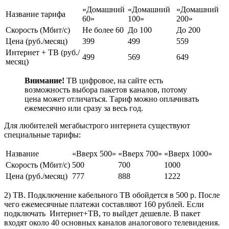
«Домашний
«Домашний
«Домашний
Название тарифа
60»
100»
200»
Скорость (Мбит/с)
Не более 60
До 100
До 200
Цена (руб./месяц)
399
499
559
Интернет + ТВ (руб./
499
569
649
месяц)
Внимание!
ТВ цифровое, на сайте есть
возможность выбора пакетов каналов, потому
цена может отличаться. Тариф можно оплачивать
ежемесячно или сразу за весь год.
Для любителей мегабыстрого интернета существуют
специальные тарифы:
Название
«Вверх 500»
«Вверх 700»
«Вверх 1000»
Скорость (Мбит/с)
500
700
1000
Цена (руб./месяц)
777
888
1222
2) ТВ. Подключение кабельного ТВ обойдется в 500 р. После
чего ежемесячные платежи составляют 160 рублей. Если
подключать Интернет+ТВ, то выйдет дешевле. В пакет
входят около 40 основных каналов аналогового телевидения.