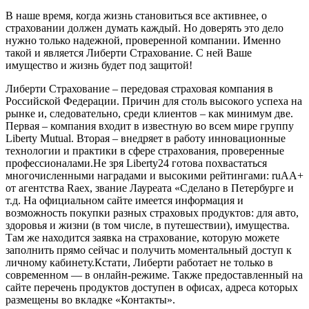
В наше время, когда жизнь становиться все активнее, о
страховании должен думать каждый. Но доверять это дело
нужно только надежной, проверенной компании. Именно
такой и является Либерти Страхование. С ней Ваше
имущество и жизнь будет под защитой!
Либерти Страхование – передовая страховая компания в
Российской Федерации. Причин для столь высокого успеха на
рынке и, следовательно, среди клиентов – как минимум две.
Первая – компания входит в известную во всем мире группу
Liberty Mutual. Вторая – внедряет в работу инновационные
технологии и практики в сфере страхования, проверенные
профессионалами.Не зря Liberty24 готова похвастаться
многочисленными наградами и высокими рейтингами: ruAA+
от агентства Raex, звание Лауреата «Сделано в Петербурге и
т.д. На официальном сайте имеется информация и
возможность покупки разных страховых продуктов: для авто,
здоровья и жизни (в том числе, в путешествии), имущества.
Там же находится заявка на страхование, которую можете
заполнить прямо сейчас и получить моментальный доступ к
личному кабинету.Кстати, Либерти работает не только в
современном — в онлайн-режиме. Также предоставленный на
сайте перечень продуктов доступен в офисах, адреса которых
размещены во вкладке «Контакты».