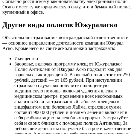
Согласно российскому законодательству электронный полис
Осаго имеет ту же юридическую силу, что и бумажный полис,
купленный в офисе.
Другие виды полисов Южураласко
Обязательное страхование автогражданской ответственности
— основное направление деятельности компании Южурал
Аско. Кроме него на сайте acko.ru можно застраховать:
Имущество
Здоровье, включая программу клещ от Южураласко:
Полис Антиклещ от Южурал Аско подходит как для
взрослых, так и для детей. Взрослый полис стоит от 250
рублей, детский — от 165 рублей. При наступлении
страхового случая вы получите полноценную
медицинскую помощь, включая удаления клеща в
медицинском центре, проведение всех необходимых
анализов.Если застрахованный заболеет клещевым
энцефалитом или болезнью Лайма, страховая сумма
составит 900 000 рублей и помимо лечения включает в
себя реабилитацию на лечебных курортах. Застрахуйте
себя и своих близких с помощью полиса Антиклещ. За
небольшие деньги вы получаете быстрое и качественное
лечение. А все расходы на себя возьмет ваша страховая