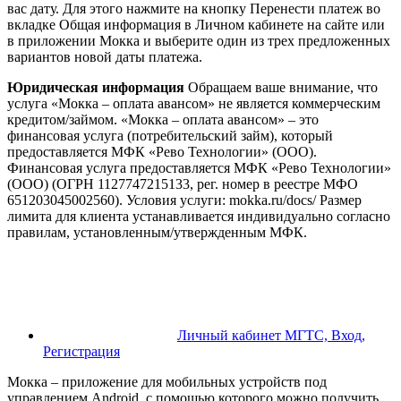
вас дату. Для этого нажмите на кнопку Перенести платеж во
вкладке Общая информация в Личном кабинете на сайте или
в приложении Мокка и выберите один из трех предложенных
вариантов новой даты платежа.
Юридическая информация
Обращаем ваше внимание, что
услуга «Мокка – оплата авансом» не является коммерческим
кредитом/займом. «Мокка – оплата авансом» – это
финансовая услуга (потребительский займ), который
предоставляется МФК «Рево Технологии» (ООО).
Финансовая услуга предоставляется МФК «Рево Технологии»
(ООО) (ОГРН 1127747215133, рег. номер в реестре МФО
651203045002560). Условия услуги: mokka.ru/docs/ Размер
лимита для клиента устанавливается индивидуально согласно
правилам, установленным/утвержденным МФК.
Личный кабинет МГТС, Вход,
Регистрация
Мокка – приложение для мобильных устройств под
управлением Android, с помощью которого можно получить