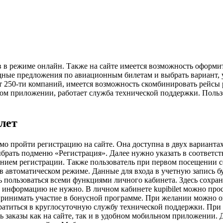
в в режиме онлайн. Также на сайте имеется возможность оформит
дные предложения по авиационным билетам и выбрать вариант, 
т 250-ти компаний, имеется возможность скомбинировать рейсы
ном приложении, работает служба технической поддержки. Польз
лет
мо пройти регистрацию на сайте. Она доступна в двух вариантах
выбрать подменю «Регистрация». Далее нужно указать в соответ
ием регистрации. Также пользователь при первом посещении сер
в автоматическом режиме. Данные для входа в учетную запись б
 пользоваться всеми функциями личного кабинета. Здесь сохран
 информацию не нужно. В личном кабинете kupibilet можно про
принимать участие в бонусной программе. При желании можно оп
обратиться в круглосуточную службу технической поддержки. При
ь заказы как на сайте, так и в удобном мобильном приложении. 