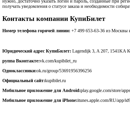
нужно, достаточно указать логин и пароль, созданные при рег
получать уведомления о статусе заказа и необходимости собират
Контакты компании КупиБилет
Номер телефона горячей линии:
+7 499 653-63-36 из Москвы и
Юридический адрес КупиБилет:
Lagendijk 3, A 207, 1541KA K
руппа Вконтакте:
vk.com/kupibilet_ru
Одноклассники:
ok.ru/group/53691956396256
Официальный сайт:
kupibilet.ru
Мобильное приложение для Android:
play.google.com/store/apps/
Мобильное приложение для iPhone:
itunes.apple.com/RU/app/i