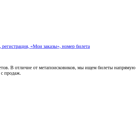
 регистрация, «Мои заказы», номер билета
илетов. В отличие от метапоисковиков, мы ищем билеты напряму
с продаж.