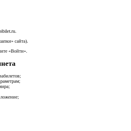
bilet.ru.
шапки» сайта).
мите «Войти».
инета
иабилетов;
раметрам;
мира;
ложение;