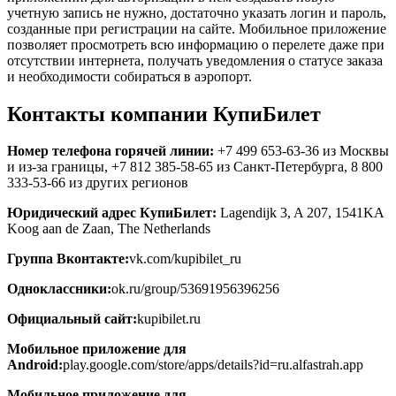
учетную запись не нужно, достаточно указать логин и пароль,
созданные при регистрации на сайте. Мобильное приложение
позволяет просмотреть всю информацию о перелете даже при
отсутствии интернета, получать уведомления о статусе заказа
и необходимости собираться в аэропорт.
Контакты компании КупиБилет
Номер телефона горячей линии:
+7 499 653-63-36 из Москвы
и из-за границы, +7 812 385-58-65 из Санкт-Петербурга, 8 800
333-53-66 из других регионов
Юридический адрес КупиБилет:
Lagendijk 3, A 207, 1541KA
Koog aan de Zaan, The Netherlands
Группа Вконтакте:
vk.com/kupibilet_ru
Одноклассники:
ok.ru/group/53691956396256
Официальный сайт:
kupibilet.ru
Мобильное приложение для
Android:
play.google.com/store/apps/details?id=ru.alfastrah.app
Мобильное приложение для