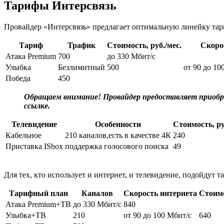
Тарифы Интерсвязь
Провайдер «Интерсвязь» предлагает оптимальную линейку тар
Тариф
Трафик
Стоимость, руб./мес.
Скоро
Атака Premium
700
до 330 Мбит/c
Улыбка
Безлимитный
500
от 90 до 10
Победа
450
Обращаем внимание! Провайдер предоставляет приобре
ссылке
.
Телевидение
Особенности
Стоимость, ру
Кабельное
210 каналов,есть в качестве 4К
240
Приставка ISbox
поддержка голосового поиска
49
Для тех, кто использует и интернет, и телевидение, подойдут
Тарифный план
Каналов
Скорость интернета
Стоимо
Атака Premium+ТВ
до 330 Мбит/c
840
Улыбка+ТВ
210
от 90 до 100 Мбит/с
640