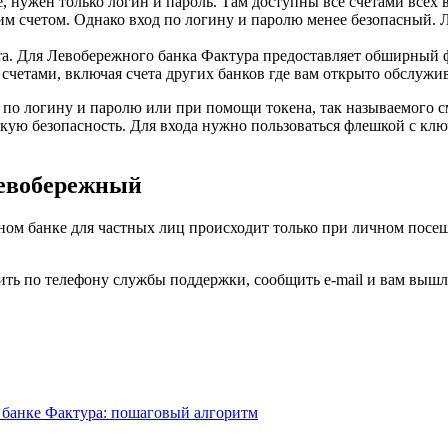
, нужен только логин и пароль. Там доступны все счетами всех
м счетом. Однако вход по логину и паролю менее безопасный. Ло
tura. Для Левобережного банка Фактура предоставляет обширный
счетами, включая счета других банков где вам открыто обслужи
о логину и паролю или при помощи токена, так называемого см
сокую безопасность. Для входа нужно пользоваться флешкой с к
левобережный
ном банке для частных лиц происходит только при личном посе
нить по телефону службы поддержки, сообщить e-mail и вам выш
в банке Фактура: пошаговый алгоритм