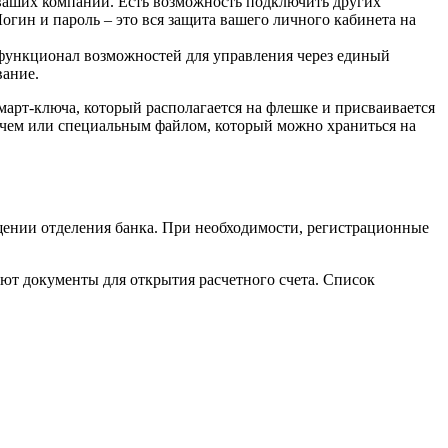
 ваших компаний. Есть возможность подключить других
гин и пароль – это вся защита вашего личного кабинета на
 функционал возможностей для управления через единый
вание.
арт-ключа, который располагается на флешке и присваивается
лючем или специальным файлом, который можно храниться на
щении отделения банка. При необходимости, регистрационные
лют документы для открытия расчетного счета. Список