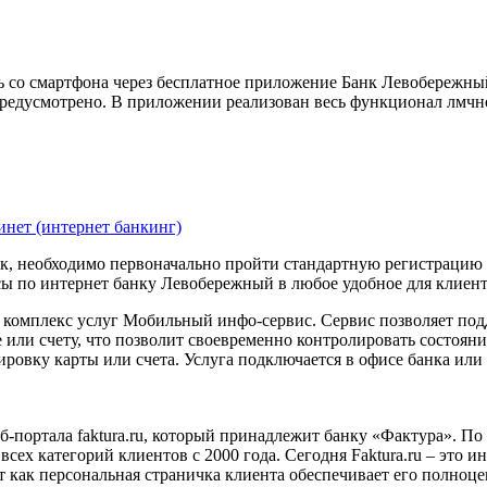
о смартфона через бесплатное приложение Банк Левобережный B
предусмотрено. В приложении реализован весь функционал лмчн
нет (интернет банкинг)
нк, необходимо первоначально пройти стандартную регистрацию
ы по интернет банку Левобережный в любое удобное для клиент
 комплекс услуг Мобильный инфо-сервис. Сервис позволяет под
или счету, что позволит своевременно контролировать состояни
ировку карты или счета. Услуга подключается в офисе банка ил
б-портала faktura.ru, который принадлежит банку «Фактура». П
всех категорий клиентов с 2000 года. Сегодня Faktura.ru – это
 как персональная страничка клиента обеспечивает его полноц