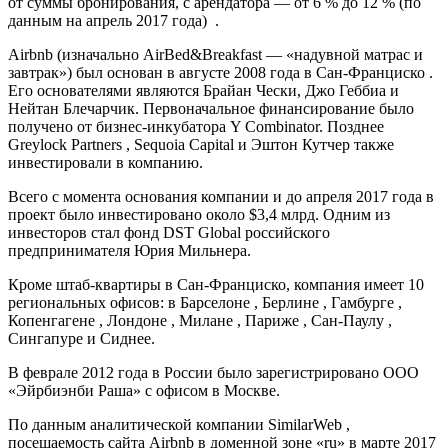
от суммы бронирования, с арендатора — от 6 % до 12 % (по
данным на апрель 2017 года) .
Airbnb (изначально AirBed&Breakfast — «надувной матрас и
завтрак») был основан в августе 2008 года в Сан-Франциско .
Его основателями являются Брайан Чески, Джо Геббиа и
Нейтан Блечарчик. Первоначальное финансирование было
получено от бизнес-инкубатора Y Combinator. Позднее
Greylock Partners , Sequoia Capital и Эштон Кутчер также
инвестировали в компанию.
Всего с момента основания компании и до апреля 2017 года в
проект было инвестировано около $3,4 млрд. Одним из
инвесторов стал фонд DST Global российского
предпринимателя Юрия Мильнера.
Кроме штаб-квартиры в Сан-Франциско, компания имеет 10
региональных офисов: в Барселоне , Берлине , Гамбурге ,
Копенгагене , Лондоне , Милане , Париже , Сан-Паулу ,
Сингапуре и Сиднее.
В феврале 2012 года в России было зарегистрировано ООО
«Эйрбиэнби Раша» с офисом в Москве.
По данным аналитической компании SimilarWeb ,
посещаемость сайта Airbnb в доменной зоне «ru» в марте 2017