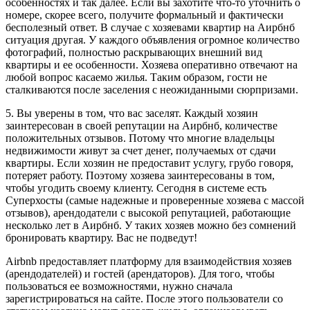
особенностях и так далее. Если вы захотите что-то уточнить о
номере, скорее всего, получите формальный и фактически
бесполезный ответ. В случае с хозяевами квартир на Аирбнб
ситуация другая. У каждого объявления огромное количество
фотографий, полностью раскрывающих внешний вид
квартиры и ее особенности. Хозяева оперативно отвечают на
любой вопрос касаемо жилья. Таким образом, гости не
сталкиваются после заселения с неожиданными сюрпризами.
5. Вы уверены в том, что вас заселят. Каждый хозяин
заинтересован в своей репутации на Аирбнб, количестве
положительных отзывов. Потому что многие владельцы
недвижимости живут за счет денег, получаемых от сдачи
квартиры. Если хозяин не предоставит услугу, грубо говоря,
потеряет работу. Поэтому хозяева заинтересованы в том,
чтобы угодить своему клиенту. Сегодня в системе есть
Суперхосты (самые надежные и проверенные хозяева с массой
отзывов), арендодатели с высокой репутацией, работающие
несколько лет в Аирбнб. У таких хозяев можно без сомнений
бронировать квартиру. Вас не подведут!
Airbnb предоставляет платформу для взаимодействия хозяев
(арендодателей) и гостей (арендаторов). Для того, чтобы
пользоваться ее возможностями, нужно сначала
зарегистрироваться на сайте. После этого пользователи со