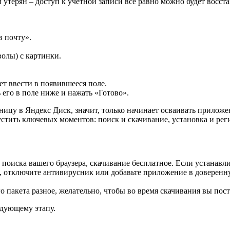
 утерян – доступ к учетной записи все равно можно будет восст
в почту».
волы) с картинки.
т ввести в появившееся поле.
его в поле ниже и нажать «Готово».
аницу в Яндекс Диск, значит, только начинает осваивать прилож
устить ключевых моментов: поиск и скачивание, установка и реги
 поиска вашего браузера, скачивание бесплатное. Если устанавл
, отключите антивирусник или добавьте приложение в доверенну
о пакета разное, желательно, чтобы во время скачивания вы пос
едующему этапу.