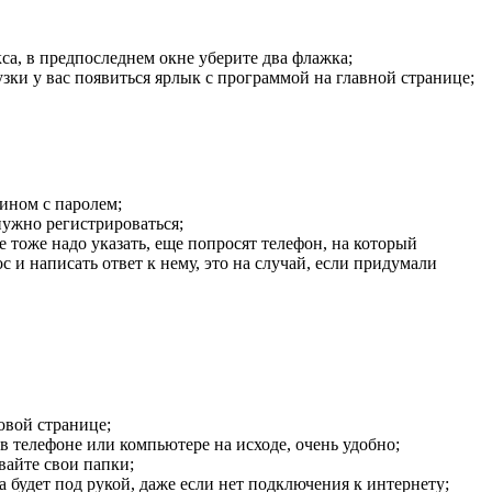
а, в предпоследнем окне уберите два флажка;
узки у вас появиться ярлык с программой на главной странице;
ином с паролем;
нужно регистрироваться;
е тоже надо указать, еще попросят телефон, на который
 и написать ответ к нему, это на случай, если придумали
овой странице;
 телефоне или компьютере на исходе, очень удобно;
вайте свои папки;
будет под рукой, даже если нет подключения к интернету;