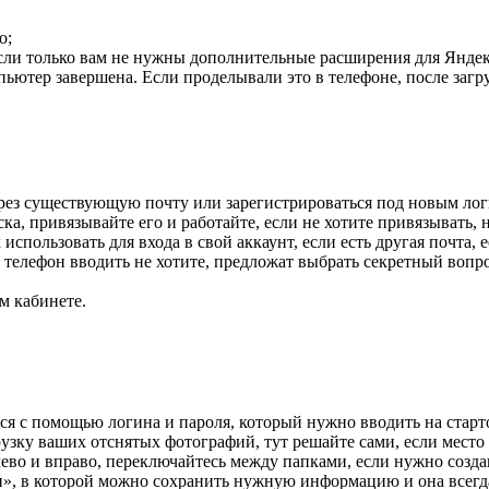
о;
сли только вам не нужны дополнительные расширения для Яндекс
пьютер завершена. Если проделывали это в телефоне, после загр
ерез существующую почту или зарегистрироваться под новым лог
ка, привязывайте его и работайте, если не хотите привязывать, 
спользовать для входа в свой аккаунт, если есть другая почта, е
телефон вводить не хотите, предложат выбрать секретный вопрос
м кабинете.
ся с помощью логина и пароля, который нужно вводить на старт
зку ваших отснятых фотографий, тут решайте сами, если место в
во и вправо, переключайтесь между папками, если нужно созда
, в которой можно сохранить нужную информацию и она всегда 