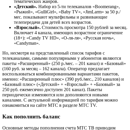
тематических жанров.
«Детский».
Набор из 5-ти телеканалов «Boomerang»,
«Рыжий», «GulliGirl», «Baby TV», «JimLarm» за 50 р./
мес. показывают мультфильмы и развивающие
телепередачи для детей всех возрастов.
«Взрослый».
Стоимость просмотра 150 рублей за месяц.
Включает 4 канала, имеющих возрастное ограничение
(18+): «Candy TV HD», «О-ля-ля», «Русская ночь»,
«Candyman».
Но, несмотря на представленный список тарифов с
телеканалами, самыми популярными у абонентов являются
пакеты «Расширенный» (250 р./мес. – 201 канал) и «Базовый»
(160 руб. за месяц – 162 канала). Оператор предлагает
воспользоваться комбинированными вариантами пакетов,
именно: «Расширенный плюс» (390 руб./мес., 210 каналов) и
«Базовый плюс» («Детский» + «Взрослый» + «Базовый» за
250 руб. ежемесячно доступен 201 канал). Пакеты
периодически изменяются или дополняются новыми
каналами. С актуальной информацией по тарифам можно
ознакомиться на сайте МТС в разделе МТС TV.
Как пополнить баланс
Основные методы пополнения счета МТС ТВ приводим