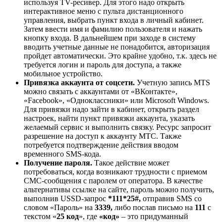
используя TV-ресивер. Для этого надо открыть
интерактивное меню с пульта дистанционного
управления, выбрать пункт входа в личный кабинет.
Затем ввести имя и фамилию пользователя и нажать
кнопку входа. В дальнейшем при заходе в систему
вводить учетные данные не понадобится, авторизация
пройдет автоматически. Это крайне удобно, т.к. здесь не
требуется логин и пароль для доступа, а также
мобильное устройство.
Привязка аккаунта от соцсети.
Учетную запись MTS
можно связать с аккаунтами от «ВКонтакте»,
«Facebook», «Одноклассники» или Microsoft Windows.
Для привязки надо зайти в кабинет, открыть раздел
настроек, найти пункт привязки аккаунта, указать
желаемый сервис и выполнить связку. Ресурс запросит
разрешение на доступ к аккаунту МТС. Также
потребуется подтверждение действия вводом
временного SMS-кода.
Получение пароля.
Такое действие может
потребоваться, когда возникают трудности с приемом
СМС-сообщения с паролем от оператора. В качестве
альтернативы ссылке на сайте, пароль можно получить,
выполнив USSD-запрос
*111*25#,
отправив SMS со
словом «Пароль» на
3339,
либо послав письмо на
111
с
текстом «
25 код
», где
«код»
– это придуманный