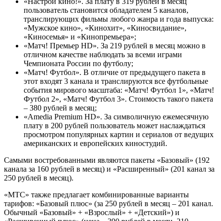
«Настрой кино!». За плату в 319 рублей в месяц
пользователь становится обладателем 5 каналов,
транслирующих фильмы любого жанра и года выпуска:
«Мужское кино», «Кинохит», «Киносвидание»,
«Киносемья» и «Кинопремьера»;
«Матч! Премьер HD». За 219 рублей в месяц можно в
отличном качестве наблюдать за всеми играми
Чемпионата России по футболу;
«Матч! Футбол». В отличие от предыдущего пакета в
этот входят 3 канала и транслируются все футбольные
события мирового масштаба: «Матч! Футбол 1», «Матч!
Футбол 2», «Матч! Футбол 3». Стоимость такого пакета
– 380 рублей в месяц;
«Amedia Premium HD». За символичную ежемесячную
плату в 200 рублей пользователь может наслаждаться
просмотром популярных картин и сериалов от ведущих
американских и европейских киностудий.
Самыми востребованными являются пакеты «Базовый» (192
канала за 160 рублей в месяц) и «Расширенный» (201 канал за
250 рублей в месяц).
«МТС» также предлагает комбинированные варианты
тарифов: «Базовый плюс» (за 250 рублей в месяц – 201 канал.
Обычный «Базовый» + «Взрослый» + «Детский») и