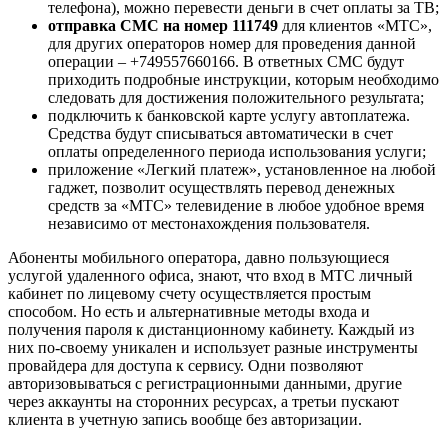
телефона), можно перевести деньги в счет оплаты за ТВ;
отправка СМС на номер 111749
для клиентов «МТС»,
для других операторов номер для проведения данной
операции – +749557660166. В ответных СМС будут
приходить подробные инструкции, которым необходимо
следовать для достижения положительного результата;
подключить к банковской карте услугу автоплатежа.
Средства будут списываться автоматически в счет
оплаты определенного периода использования услуги;
приложение «Легкий платеж», установленное на любой
гаджет, позволит осуществлять перевод денежных
средств за «МТС» телевидение в любое удобное время
независимо от местонахождения пользователя.
Абоненты мобильного оператора, давно пользующиеся
услугой удаленного офиса, знают, что вход в МТС личный
кабинет по лицевому счету осуществляется простым
способом. Но есть и альтернативные методы входа и
получения пароля к дистанционному кабинету. Каждый из
них по-своему уникален и использует разные инструменты
провайдера для доступа к сервису. Одни позволяют
авторизовываться с регистрационными данными, другие
через аккаунты на сторонних ресурсах, а третьи пускают
клиента в учетную запись вообще без авторизации.