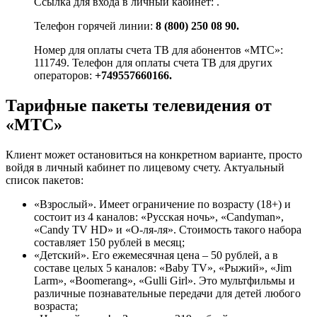
Ссылка для входа в личный кабинет: .
Телефон горячей линии:
8 (800) 250 08 90.
Номер для оплаты счета ТВ для абонентов «МТС»:
111749. Телефон для оплаты счета ТВ для других
операторов:
+749557660166.
Тарифные пакеты телевидения от
«МТС»
Клиент может остановиться на конкретном варианте, просто
войдя в личный кабинет по лицевому счету. Актуальный
список пакетов:
«Взрослый». Имеет ограничение по возрасту (18+) и
состоит из 4 каналов: «Русская ночь», «Candyman»,
«Candy TV HD» и «О-ля-ля». Стоимость такого набора
составляет 150 рублей в месяц;
«Детский». Его ежемесячная цена – 50 рублей, а в
составе целых 5 каналов: «Baby TV», «Рыжий», «Jim
Larm», «Boomerang», «Gulli Girl». Это мультфильмы и
различные познавательные передачи для детей любого
возраста;