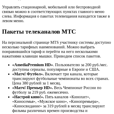
Управлять стационарной, мобильной или беспроводной
связью можно в соответствующих пунктах главного меню
слева. Информация о пакетах телевещания находится также в
левом меню.
Пакеты телеканалов МТС
На персональной странице MTS участнику системы доступно
несколько тарифных наименований. Можно выбрать
понравившийся тариф и перейти на него несколькими
нажатиями клавиши мышки. Приводим список пакетов.
«AmediaPremium HD»
. Пользователю за 200 руб./мес.
доступны сериалы, популярные в Европе и США.
«Матч! Футбол».
Включает три канала, которые
транслируют футбольные чемпионаты во всех странах.
Цена 380 рублей за 1 месяц.
«Матч! Премьер HD».
Весь Чемпионат России по
футболу за 219 руб. ежемесячно.
«Настрой кино!».
Пять каналов «Кинохит»,
«Киносемья», «Мужское кино», «Кинопремьера»,
«Киносвидание» за 319 рублей в месяц транслируют
фильмы различных времен производства и