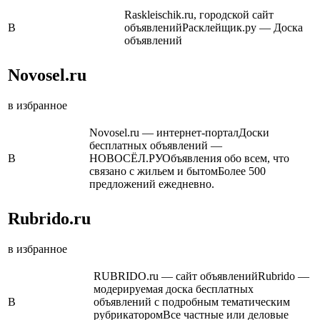
Raskleischik.ru, городской сайт
В
объявленийРасклейщик.ру — Доска
объявлений
Novosel.ru
в избранное
Novosel.ru — интернет-порталДоски
бесплатных объявлений —
В
НОВОСЁЛ.РУОбъявления обо всем, что
связано с жильем и бытомБолее 500
предложений ежедневно.
Rubrido.ru
в избранное
RUBRIDO.ru — сайт объявленийRubrido —
модерируемая доска бесплатных
В
объявлений с подробным тематическим
рубрикаторомВсе частные или деловые