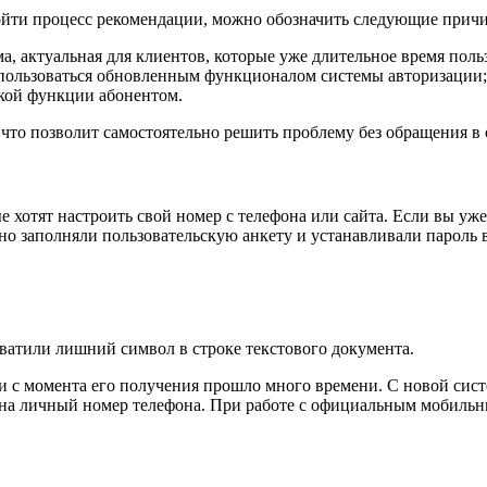
ройти процесс рекомендации, можно обозначить следующие прич
а, актуальная для клиентов, которые уже длительное время пол
оспользоваться обновленным функционалом системы авторизации;
акой функции абонентом.
то позволит самостоятельно решить проблему без обращения в 
е хотят настроить свой номер с телефона или сайта. Если вы у
ьно заполняли пользовательскую анкету и устанавливали пароль
ахватили лишний символ в строке текстового документа.
 с момента его получения прошло много времени. С новой систе
а на личный номер телефона. При работе с официальным мобил