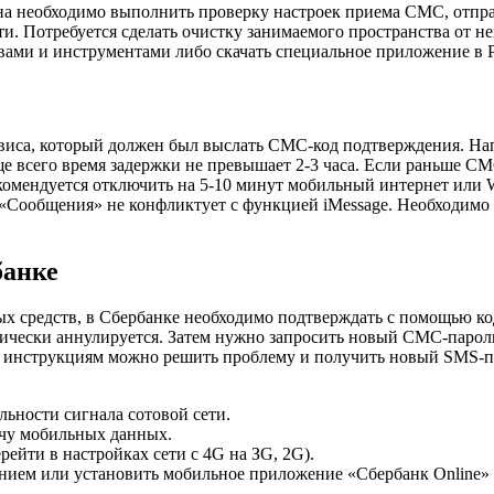
а необходимо выполнить проверку настроек приема СМС, отправ
яти. Потребуется сделать очистку занимаемого пространства от
ми и инструментами либо скачать специальное приложение в Pl
виса, который должен был выслать СМС-код подтверждения. Нап
е всего время задержки не превышает 2-3 часа. Если раньше СМ
комендуется отключить на 5-10 минут мобильный интернет или W
«Сообщения» не конфликтует с функцией iMessage. Необходимо 
банке
ых средств, в Сбербанке необходимо подтверждать с помощью к
тически аннулируется. Затем нужно запросить новый СМС-пароль
я инструкциям можно решить проблему и получить новый SMS-па
льности сигнала сотовой сети.
ачу мобильных данных.
йти в настройках сети с 4G на ЗG, 2G).
ием или установить мобильное приложение «Сбербанк Online» с