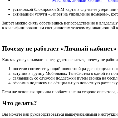
МТС Банк личный кабинет — онлай
установкой блокировки SIM-карты в случае ее утери или
активацией услуги «Запрет на управление номером», ко
Запрет можно снять обратившись непосредственно к владельц
к квалифицированным специалистам телекоммуникационной 
Почему не работает «Личный кабинет»
Как мы уже указывали ранее, удостовериться, почему не рабо
посетив соответствующий новостной раздел официальног
вступив в группу Мобильных ТелеСистем в одной из поп
связавшись со службой поддержки путем звонка на бесп
оформив подписку на официальную новостную рассылку 
Если же основная причина проблемы не на стороне оператора,
Что делать?
Вы можете как руководствоваться вышеуказанными инструкция