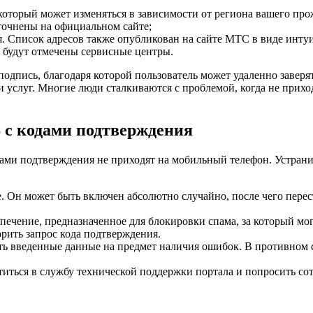
 который может изменяться в зависимости от региона вашего пр
точнены на официальном сайте;
Список адресов также опубликован на сайте МТС в виде интуи
е будут отмечены сервисные центры.
одпись, благодаря которой пользователь может удаленно заверя
 и услуг. Многие люди сталкиваются с проблемой, когда не пр
 с кодами подтверждения
ами подтверждения не приходят на мобильный телефон. Устрани
. Он может быть включен абсолютно случайно, после чего пере
печение, предназначенное для блокировки спама, за который м
рить запрос кода подтверждения.
ь введенные данные на предмет наличия ошибок. В противном 
атиться в службу технической поддержки портала и попросить с