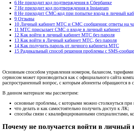
6 Не приходит код подтверждения в Сбербанке
7 Не приходит код подтверждения в Instagram
8 Не приходит СМС-код при попытке входа в личный ка
9 Отзывы
10 Личный кабинет МТС и СМС сообщения: ответы на ч
11 МТС присылает СМС о входе в личный кабинет
12 Как войти в личный кабинет МТС без пароля
13 Как войти в Личный кабинет МТС, без пароля
14 Как получить пароль от личного кабинета МТС
15 Радикальный способ решения проблемы с SMS-сообщ
Основным способом управления номером, балансом, тарифами 
сервисом может производиться как с официального сайта ком
распространенный вопрос, с которым абоненты обращаются в 
В данном материале мы рассмотрим:
основные проблемы, с которыми можно столкнуться при 
что делать и как самостоятельно получить доступ к ЛК;
способы связи с квалифицированными специалистами, ко
Почему не получается войти в личный