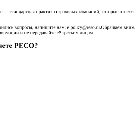
— стандартная практика страховых компаний, которые ответст
ились вопросы, напишите нам: e-policy@reso.ru.Обращаем внима
ормации и не передавайте её третьим лицам.
инете РЕСО?