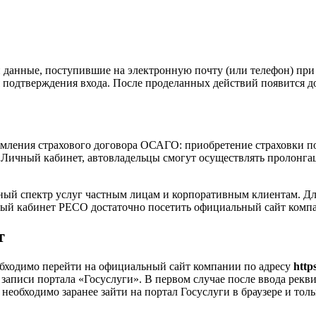
и данные, поступившие на электронную почту (или телефон) при
подтверждения входа. После проделанных действий появится дос
мления страхового договора ОСАГО: приобретение страховки пос
ичный кабинет, автовладельцы смогут осуществлять пролонгаци
ый спектр услуг частным лицам и корпоративным клиентам. Дл
чный кабинет РЕСО достаточно посетить официальный сайт комп
т
обходимо перейти на официальный сайт компании по адресу
https
записи портала «Госуслуги». В первом случае после ввода рекв
необходимо заранее зайти на портал Госуслуги в браузере и тол