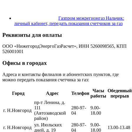
Газпром межрегионгаз Нальчик:
личный кабинет, передать показания счетчиков за газ
Реквизиты для оплаты
ООО «НижегородЭнергоГазРасчет», ИНН 5260098565, КПП
526001001
Офисы в городах
Адреса и контакты филиалов и абонентских пунктов, где
можно передать показания счетчика за газ:
Часы
Обеденный
Город
Адрес
Телефон
работы
перерыв
пр-т Ленина, д.
111
280-97-
9.00-
г. Н.Новгород
(Автозаводской
04
18.00
район)
ул. Июльских
280-97-
9.00-
г. Н.Новгород
13.00-13.48
дней, д. 19
04
18.00