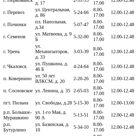
г. Первомайск
2-31-55
12.00-12.48
д. 17
17.00
ул. Центральная,
8.00-
г. Перевоз
5-24-66
12.00-12.48
д. 86
17.00
пл. Напольная,
8.00-
г. Починки
5-07-47
12.00-12.48
д.34
17.00
ул. Матвеева, д. 9
8.00-
г. Семенов
5-32-00
12.00-12.48
Б
17.00
ул.
8.00-
г. Урень
Механизаторов,
3-03-39
12.00-12.48
17.00
д. 33
ул. Пушкина, д.
8.00-
г. Чкаловск
4-24-64
12.00-12.48
46 Б
17.00
ул. 50 лет
8.00-
п. Ковернино
2-20-26
12.00-12.48
ВЛКСМ, д. 20
17.00
8.00-
п. Сосновское
ул. Ленина, д. 35
2-65-03
12.00-12.48
17.00
8.00-
пгт. Пильна
ул. Свободы, д.28
5-15-30
12.00-13.00
17.00
р.п. Большое-
ул. 1-го Мая, д.
8.00-
5-13-51
12.00-12.48
Мурашкино
90 А
17.00
р.п.
ул. Базинская, д.
8.00-
5-34-10
12.00-12.48
Бутурлино
10
17.00