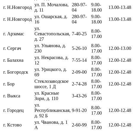
ул. П. Мочалова,
280-97-
9.00-
г. Н.Новгород
13.00-13.48
д. 11
04
18.00
ул. Ошарская, д.
280-97-
9.00-
г. Н.Новгород
13.00-13.48
16
04
18.00
ул.
8.00-
г. Арзамас
Севастопольская,
7-40-25
17.00
д. 27
ул. Ульянова, д.
8.00-
г. Сергач
5-26-10
12.00-13.00
230
17.00
ул. Некрасова, д.
8.00-
г. Балахна
7-55-14
12.00-12.48
12
17.00
ул. Урицкого, д.
8.00-
г. Богородск
2-09-00
12.00-12.48
69
17.00
Стеклозаводское
8.00-
г. Бор
2-74-28
12.00-12.48
шоссе, 1 Д
17.00
ул. Красные
8.00-
г. Выкса
3-43-26
Зори, д. 110
17.00
ул.
8.00-
г. Городец
Республиканская,
9-91-20
12.00-12.48
17.00
д. 92 Б
ул. Чванова, д. 1
8.00-
г. Кстово
2-60-99
12.00-12.48
А
17.00