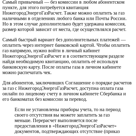
Самый привычный — без комиссии в любом абонентском
пункте, для этого потребуется квитанция
НижегородЭнергоГазРасчет. Также можно оплатить за газ
наличными в отделениях любого банка или Почты России.
Но в этом случае дополнительно будет удержана комиссия,
размер которой зависит от места, где осуществлялся расчет.
Самый быстрый вариант без дополнительных платежей —
оплатить через интернет банковской картой. Чтобы оплатить
газ напрямую, нужно войти в личный кабинет
НижегородЭнергоГазРасчет и в соответствующем разделе
найдя необходимую квитанцию, оплатить её используя
банковскую карту. После оплаты газа в личном кабинете
можно распечатать чек.
Для абонентов, заключивших Соглашение о порядке расчетов
за газ с НижегородЭнергоГазРасчет, доступна оплата газа
онлайн по лицевому счету в личном кабинете Сбербанка и
его банкоматах без комиссии за перевод.
Если не установлены приборы учета, то на период
своего отсутствия вы можете заплатить за газ
меньше. Перерасчет выполняется после
предоставления в «НижегородЭнергоГазРасчет»
документов, подтверждающих отсутствие (приказ