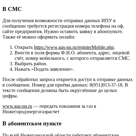
В СМС
Для получения возможности отправки данных ИПУ в
сообщении требуется регистрация номера телефона на оф.
сайте предприятия. Нужно оставить заявку в абонпункте.
Также её можно оформить онлайн:
Открыть
https://www.gas-nn.ru/registerMobile.php
.
Внести в поля формы Ф.И.О. абонента, адрес, лицевой
счёт, номер мобильного, с которого отправляется СМС.
Выбрать район.
Нажать «Подать заявление».
После обработки запроса откроется доступ к отправке данных
в сообщении. Номер для приёма данных: 8(951)913-37-18. В
тексте сообщения должны быть округлённые до целых
цифры.
www.gas-nn.ru
— передать показания за газ в
Нижегородэнергогазрасчет
В абонентском пункте
По всей Нижегородской области работают абонентские