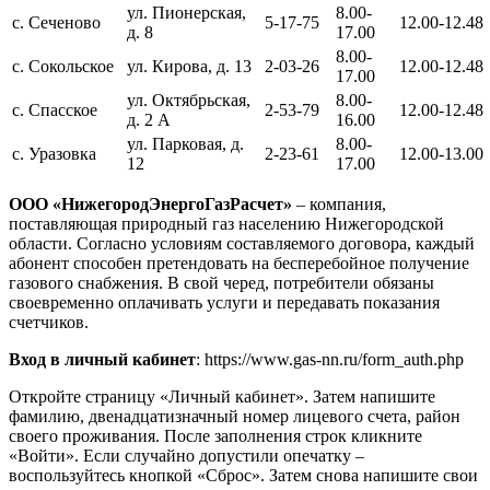
ул. Пионерская,
8.00-
с. Сеченово
5-17-75
12.00-12.48
д. 8
17.00
8.00-
с. Сокольское
ул. Кирова, д. 13
2-03-26
12.00-12.48
17.00
ул. Октябрьская,
8.00-
с. Спаcское
2-53-79
12.00-12.48
д. 2 А
16.00
ул. Парковая, д.
8.00-
с. Уразовка
2-23-61
12.00-13.00
12
17.00
ООО «НижегородЭнергоГазРасчет»
– компания,
поставляющая природный газ населению Нижегородской
области. Согласно условиям составляемого договора, каждый
абонент способен претендовать на бесперебойное получение
газового снабжения. В свой черед, потребители обязаны
своевременно оплачивать услуги и передавать показания
счетчиков.
Вход в личный кабинет
: https://www.gas-nn.ru/form_auth.php
Откройте страницу «Личный кабинет». Затем напишите
фамилию, двенадцатизначный номер лицевого счета, район
своего проживания. После заполнения строк кликните
«Войти». Если случайно допустили опечатку –
воспользуйтесь кнопкой «Сброс». Затем снова напишите свои