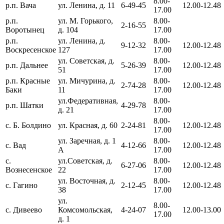
8.00-
р.п. Вача
ул. Ленина, д. 11
6-49-45
12.00-12.48
17.00
р.п.
ул. М. Горького,
8.00-
2-16-55
Воротынец
д. 104
17.00
р.п.
ул. Ленина, д.
8.00-
9-12-32
12.00-12.48
Воскресенское
127
17.00
ул. Советская, д.
8.00-
р.п. Дальнее
5-26-39
12.00-12.48
51
17.00
р.п. Красные
ул. Мичурина, д.
8.00-
2-74-28
12.00-12.48
Баки
11
17.00
ул.Федеративная,
8.00-
р.п. Шатки
4-29-78
д. 21
17.00
8.00-
с. Б. Болдино
ул. Красная, д. 60
2-24-81
12.00-12.48
17.00
ул. Заречная, д. 1
8.00-
с. Вад
4-12-66
12.00-12.48
А
17.00
с.
ул.Советская, д.
8.00-
6-27-06
12.00-12.48
Вознесенское
22
17.00
ул. Восточная, д.
8.00-
с. Гагино
2-12-45
12.00-12.48
38
17.00
ул.
8.00-
с. Дивеево
Комсомольская,
4-24-07
12.00-13.00
17.00
д. 1