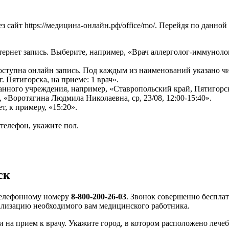
 сайт https://медицина-онлайн.рф/office/mo/. Перейдя по данной
тернет запись. Выберите, например, «Врач аллерголог-иммуноло
доступна онлайн запись. Под каждым из наименований указано ч
 Пятигорска, на приеме: 1 врач».
ного учреждения, например, «Ставропольский край, Пятигорск г,
 «Воротягина Людмила Николаевна, ср, 23/08, 12:00-15:40».
, к примеру, «15:20».
 телефон, укажите пол.
ск
 телефонному номеру
8-800-200-26-03
. Звонок совершенно беспла
иализацию необходимого вам медицинского работника.
 на прием к врачу. Укажите город, в котором расположено лечеб