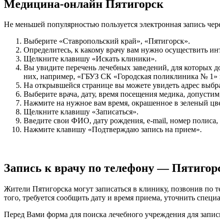
Медицина-онлайн Пятигорск
Не меньшей популярностью пользуется электронная запись через
Выберите «Ставропольский край», «Пятигорск».
Определитесь, к какому врачу вам нужно осуществить ин
Щелкните клавишу «Искать клиники».
Вы увидите перечень лечебных заведений, для которых 
них, например, «ГБУЗ СК «Городская поликлиника № 1» г.
На открывшейся странице вы можете увидеть адрес выбран
Выберите врача, дату, время посещения медика, допустим,
Нажмите на нужное вам время, окрашенное в зеленый цвет
Щелкните клавишу «Записаться».
Введите свои ФИО, дату рождения, e-mail, номер полиса,
Нажмите клавишу «Подтверждаю запись на прием».
Запись к врачу по телефону — Пятигор
Жители Пятигорска могут записаться в клинику, позвонив по
того, требуется сообщить дату и время приема, уточнить спец
Перед Вами форма для поиска лечебного учреждения для записи