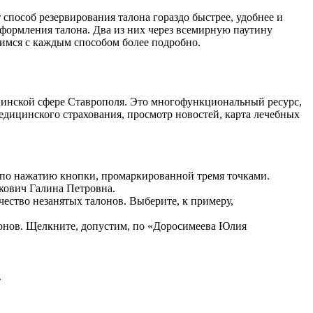
 способ резервирования талона гораздо быстрее, удобнее и
формления талона. Два из них через всемирную паутину
мимся с каждым способом более подробно.
цинской сфере Ставрополя. Это многофункциональный ресурс,
медицинского страхования, просмотр новостей, карта лечебных
по нажатию кнопки, промаркированной тремя точками.
кович Галина Петровна.
ество незанятых талонов. Выберите, к примеру,
лонов. Щелкните, допустим, по «Доросимеева Юлия
.