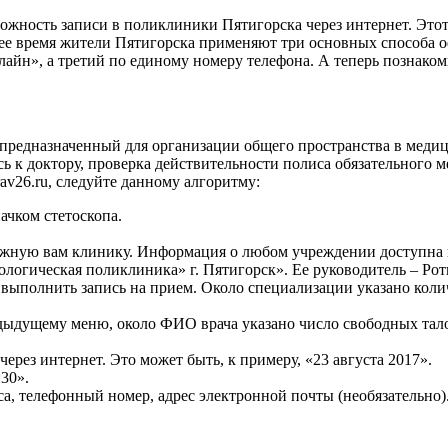
можность записи в поликлиники Пятигорска через интернет. Этот
ее время жители Пятигорска применяют три основных способа о
лайн», а третий по единому номеру телефона. А теперь познако
 предназначенный для организации общего пространства в меди
сь к доктору, проверка действительности полиса обязательного 
rav26.ru, следуйте данному алгоритму:
ачком стетоскопа.
жную вам клинику. Информация о любом учреждении доступна 
логическая поликлиника» г. Пятигорск». Ее руководитель – Рот
 выполнить запись на прием. Около специализации указано колич
едыдущему меню, около ФИО врача указано число свободных та
через интернет. Это может быть, к примеру, «23 августа 2017».
30».
а, телефонный номер, адрес электронной почты (необязательно)