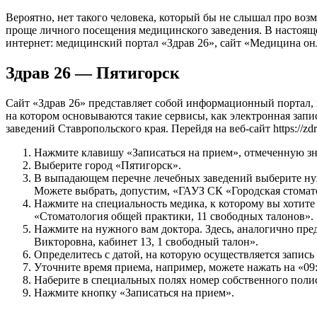
Вероятно, нет такого человека, который бы не слышал про воз
проще личного посещения медицинского заведения. В настоящ
интернет: медицинский портал «Здрав 26», сайт «Медицина он
Здрав 26 — Пятигорск
Сайт «Здрав 26» представляет собой информационный портал,
на котором основываются такие сервисы, как электронная запи
заведений Ставропольского края. Перейдя на веб-сайт https://zd
Нажмите клавишу «Записаться на прием», отмеченную зн
Выберите город «Пятигорск».
В выпадающем перечне лечебных заведений выберите ну
Можете выбрать, допустим, «ГАУЗ СК «Городская стомато
Нажмите на специальность медика, к которому вы хотите
«Стоматология общей практики, 11 свободных талонов».
Нажмите на нужного вам доктора. Здесь, аналогично пр
Викторовна, кабинет 13, 1 свободный талон».
Определитесь с датой, на которую осуществляется запись 
Уточните время приема, например, можете нажать на «09:
Наберите в специальных полях номер собственного полис
Нажмите кнопку «Записаться на прием».