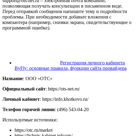
support@ots-net.ru – электронная почта компании,
позволяющая получать консультации в письменном виде.
Перед отправкой сообщения напишите тему и подробности
проблемы. При необходимости добавьте вложения с
компьютера (например, снимки экрана, свидетельствующие о
программной ошибке).
Регистрация личного кабинета
ByFly: основные правила, функции сайта провайдера
Название
: ООО «ОТС»
Официальный сайт
: https://ots-net.ru/
Личный кабинет
: https://info.khotkovo.ru/
Телефон горячей линии
: (496) 543-04-20
Используемые источники:
https://otc.ru/market
https://lichniy-kabinet.info/ots/