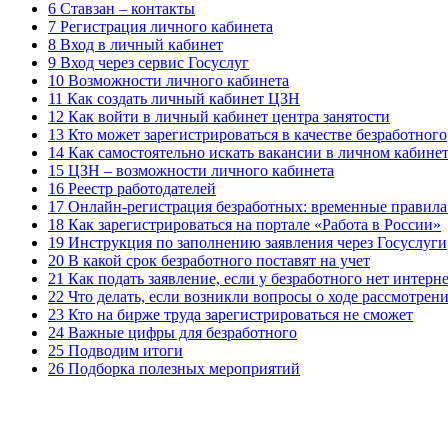
6 Ставзан – контакты
7 Регистрация личного кабинета
8 Вход в личный кабинет
9 Вход через сервис Госуслуг
10 Возможности личного кабинета
11 Как создать личный кабинет ЦЗН
12 Как войти в личный кабинет центра занятости
13 Кто может зарегистрироваться в качестве безработного
14 Как самостоятельно искать вакансии в личном кабине
15 ЦЗН – возможности личного кабинета
16 Реестр работодателей
17 Онлайн-регистрация безработных: временные правила
18 Как зарегистрироваться на портале «Работа в России»
19 Инструкция по заполнению заявления через Госуслуги
20 В какой срок безработного поставят на учет
21 Как подать заявление, если у безработного нет интер
22 Что делать, если возникли вопросы о ходе рассмотрени
23 Кто на бирже труда зарегистрироваться не сможет
24 Важные цифры для безработного
25 Подводим итоги
26 Подборка полезных мероприятий