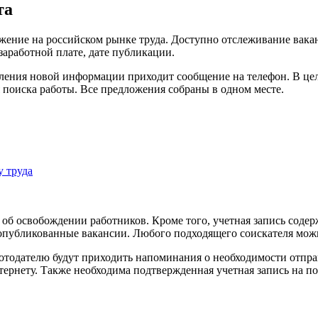
та
ожение на российском рынке труда. Доступно отслеживание вак
заработной плате, дате публикации.
ления новой информации приходит сообщение на телефон. В цел
 поиска работы. Все предложения собраны в одном месте.
у труда
 об освобождении работников. Кроме того, учетная запись содер
а опубликованные вакансии. Любого подходящего соискателя мож
тодателю будут приходить напоминания о необходимости отправ
рнету. Также необходима подтвержденная учетная запись на пор