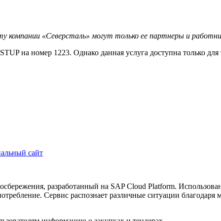
у компании «Северсталь» могут только ее партнеры и работни
UP на номер 1223. Однако данная услуга доступна только для 
альный сайт
госбережения, разработанный на SAP Cloud Platform. Использов
потребление. Сервис распознает различные ситуации благодаря 
льзователям информацию о закупках и тендерах.