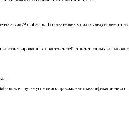
severstal.com/AuthFactor/. В обязательных полях следует ввести и
зарегистрированных пользователей, ответственных за выполнен
таль.
l.comи, в случае успешного прохождения квалификационного отб