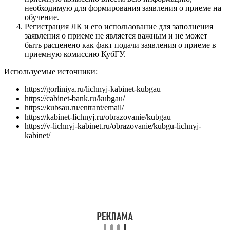
необходимую для формирования заявления о приеме на
обучение.
Регистрация ЛК и его использование для заполнения
заявления о приеме не является важным и не может
быть расценено как факт подачи заявления о приеме в
приемную комиссию КубГУ.
Используемые источники:
https://gorliniya.ru/lichnyj-kabinet-kubgau
https://cabinet-bank.ru/kubgau/
https://kubsau.ru/entrant/email/
https://kabinet-lichnyj.ru/obrazovanie/kubgau
https://v-lichnyj-kabinet.ru/obrazovanie/kubgu-lichnyj-
kabinet/