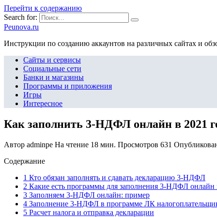
Перейти к содержанию
Search for:
Peunova.ru
Инструкции по созданию аккаунтов на различных сайтах и об
Сайты и сервисы
Социальные сети
Банки и магазины
Программы и приложения
Игры
Интересное
Как заполнить 3-НДФЛ онлайн в 2021 г
Автор
adminpe
На чтение
18 мин.
Просмотров
631
Опубликова
Содержание
1 Кто обязан заполнять и сдавать декларацию 3-НДФЛ
2 Какие есть программы для заполнения 3-НДФЛ онлайн и
3 Заполняем 3-НДФЛ онлайн: пример
4 Заполнение 3-НДФЛ в программе ЛК налогоплательщи
5 Расчет налога и отправка декларации