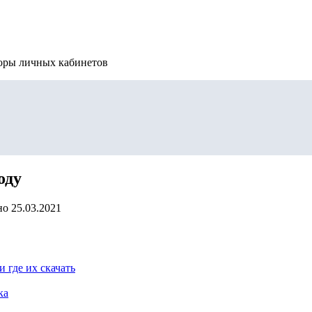
зоры личных кабинетов
оду
но
25.03.2021
 где их скачать
ка