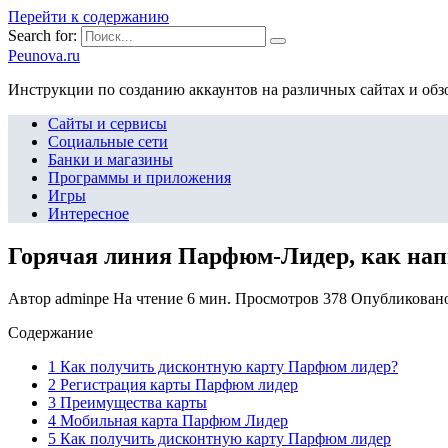
Перейти к содержанию
Search for:
Peunova.ru
Инструкции по созданию аккаунтов на различных сайтах и об
Сайты и сервисы
Социальные сети
Банки и магазины
Программы и приложения
Игры
Интересное
Горячая линия Парфюм-Лидер, как нап
Автор
adminpe
На чтение
6 мин.
Просмотров
378
Опубликован
Содержание
1 Как получить дисконтную карту Парфюм лидер?
2 Регистрация карты Парфюм лидер
3 Преимущества карты
4 Мобильная карта Парфюм Лидер
5 Как получить дисконтную карту Парфюм лидер