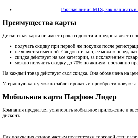
Горячая линия MTS, как написать в
Преимущества карты
Дисконтная карта не имеет срока годности и предоставляет св
получать скидку при первой же покупке после регистрац
не является именной. Следовательно, ее можно передава
скидка действует на все категории, за исключением това
можно получить скидку до 70% по акциям, постоянно про
На каждый товар действует своя скидка. Она обозначена на це
Утерянную карту можно заблокировать и приобрести новую за 1
Мобильная карта Парфюм Лидер
Компания предлагает установить мобильное приложение и ввест
дисконт.
Для получения скидок частым посетителям торговой сети следу