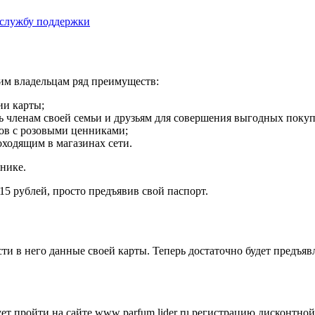
 службу поддержки
оим владельцам ряд преимуществ:
ии карты;
ть членам своей семьи и друзьям для совершения выгодных покуп
ров с розовыми ценниками;
ходящим в магазинах сети.
ннике.
5 рублей, просто предъявив свой паспорт.
и в него данные своей карты. Теперь достаточно будет предъявл
ет пройти на сайте www parfum lider ru регистрацию дисконтной