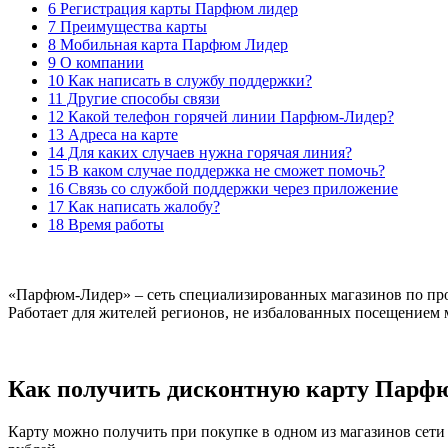
6 Регистрация карты Парфюм лидер
7 Преимущества карты
8 Мобильная карта Парфюм Лидер
9 О компании
10 Как написать в службу поддержки?
11 Другие способы связи
12 Какой телефон горячей линии Парфюм-Лидер?
13 Адреса на карте
14 Для каких случаев нужна горячая линия?
15 В каком случае поддержка не сможет помочь?
16 Связь со службой поддержки через приложение
17 Как написать жалобу?
18 Время работы
«Парфюм-Лидер» – сеть специализированных магазинов по про
Работает для жителей регионов, не избалованных посещением 
Как получить дисконтную карту Парф
Карту можно получить при покупке в одном из магазинов сети 