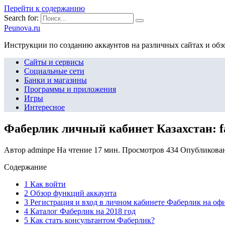
Перейти к содержанию
Search for:
Peunova.ru
Инструкции по созданию аккаунтов на различных сайтах и об
Сайты и сервисы
Социальные сети
Банки и магазины
Программы и приложения
Игры
Интересное
Фаберлик личный кабинет Казахстан: fa
Автор
adminpe
На чтение
17 мин.
Просмотров
434
Опубликова
Содержание
1 Как войти
2 Обзор функций аккаунта
3 Регистрация и вход в личном кабинете Фаберлик на офи
4 Каталог Фаберлик на 2018 год
5 Как стать консультантом Фаберлик?