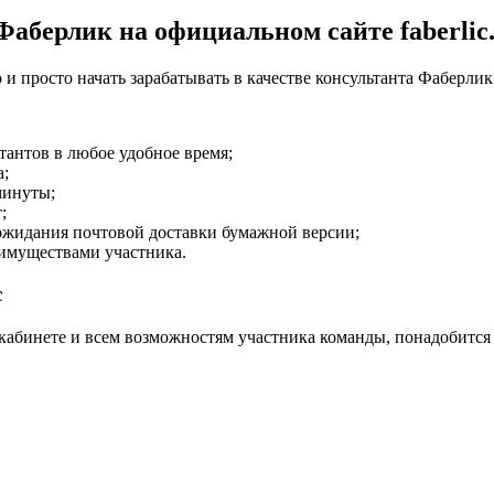
Фаберлик на официальном сайте faberlic
и просто начать зарабатывать в качестве консультанта Фаберлик
тантов в любое удобное время;
а;
минуты;
;
з ожидания почтовой доставки бумажной версии;
еимуществами участника.
c
 кабинете и всем возможностям участника команды, понадобитс