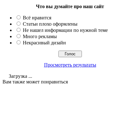
Оплатить интернет Биг Телеком банковской картой
0
18.3k.
АИС «Образование»