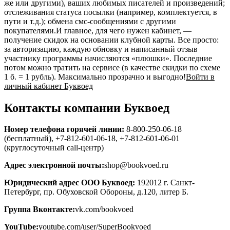
же или другими), ваших любимых писателей и произведений;
отслеживания статуса посылки (например, комплектуется, в
пути и т.д.); обмена смс-сообщениями с другими
покупателями.И главное, для чего нужен кабинет, —
получение скидок на основании клубной карты. Все просто:
за авторизацию, каждую обновку и написанный отзыв
участнику программы начисляются «плюшки». Последние
потом можно тратить на сервисе (в качестве скидки по схеме
1 б. = 1 рубль). Максимально прозрачно и выгодно!
Войти в
личный кабинет Буквоед
Контакты компании Буквоед
Номер телефона горячей линии:
8-800-250-06-18
(бесплатный), +7-812-601-06-18, +7-812-601-06-01
(круглосуточный call-центр)
Адрес электронной почты:
shop@bookvoed.ru
Юридический адрес ООО Буквоед:
192012 г. Санкт-
Петербург, пр. Обуховской Обороны, д.120, литер Б.
Группа Вконтакте:
vk.com/bookvoed
YouTube:
youtube.com/user/SuperBookvoed