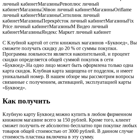
личный кабинетМагазиныРевоплюс личный
кабинетМагазиныЭйвон личный кабинетМагазиныOriflame
личный кабинетМагазиныСитилинк личный
кабинетМагазиныПерекрёсток личный кабинетМагазиныFix
Price личный кабинетМагазиныМ Видео личный
кабинетМагазиныЯндекс Маркет личный кабинет
С Клубной картой от сети книжных магазинов «Буквоед», Вы
сможете получать скидку до 20 % от суммы покупки.
Программа лояльности является накопительной, и процент
скидки определяется общей суммой покупок в сети
«Буквоед».На одно лицо может быть оформлена только одна
карта скидок. Клубная карта защищена от подделок, и имеет
уникальный номер. В нашем обзоре мы рассмотрим вопросы
связанные с получением, активацией, эксплуатацией карты
«Буквоед».
Как получить
Клубную карту Буквоед можно купить в любом фирменном
книжном магазине всего за 150 рублей. Кроме того, клиент
сможет получить ее абсолютно бесплатно при покупке любых
товаров общей стоимостью от 3000 рублей. В данном случае
стоимость пластика включена в эту сумму.