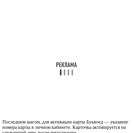
Последним шагом, для активации карты Буквоед — указание
номера карты в личном кабинете. Карточка активируется на
следующий день после регистрации.
Используемые источники:
https://lichniekabineti.ru/74-bookvoed.html
https://aktivaciya-karty.ru/bukvoed.html
https://registraciyakoda.com/bookvoed-ru.html
https://online-kabinety.ru/magaziny/bukvoed
https://guidecard.ru/karty-magazinov/aktivirovat-klubnuyu-
kartu-bukvoed
Оцените статью