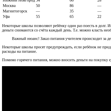
Нижний Новгород
54
66
28
Москва
50
86
—
Магнитогорск
—
35
—
Уфа
55
65
22
Некоторые школы позволяют ребёнку один раз поесть в долг. И
деньги снимаются со счёта каждый день. Т.е. можно класть не
Важный нюанс! Заказ питания учителем происходит за ден
Некоторые школы просят предупреждать, если ребёнок не придё
расходы на питание.
Помимо горячего питания, можно вносить деньги на покупку е