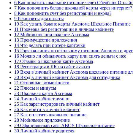
6 Как оплатить школьное питание через Сбербанк Онлай
7 Как пополнить баланс школьной карты через интернет?
8 Как пополнить счет без регистрации и входа?
9 Реквизиты для оплаты
10 Как узнать баланс карты Аксиома Школьное Питание
11 Проверка без регистрации в личном кабинете
12 Мобильное приложение Аксиома
13 Преимущества приложения
14 Что делать при потере карточки
15 Горячая линия по школьному питанию Аксиома и друг
16 Можно ли обналичить карту или снять деньги с нее
17 Отзывы о школьной карте Аксиома
18 Регистрация в ЛК на сайте avsu.ru
19 Вход в личный кабинет Аксиома школьное питание дл
20 Вход в личный кабинет Аксиома для сотрудника
21 Основные возможности
22 Плюсы и минусы
23 Школьная карта Аксиома
24 Личный кабинет avsu.ru
25 Как зарегистрировать личный кабинет
26 Как войти в личный кабинет
27 Как оплатить школьное питание
28 Мобильное приложение
29 Официальный сайт АВСУ Школьное питание
30 Личный кабинет родителя