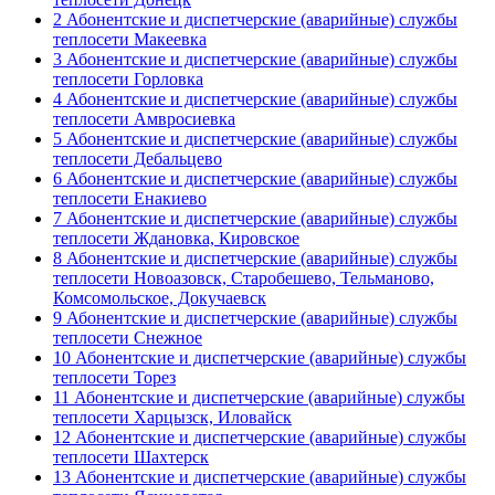
2 Абонентские и диспетчерские (аварийные) службы
теплосети Макеевка
3 Абонентские и диспетчерские (аварийные) службы
теплосети Горловка
4 Абонентские и диспетчерские (аварийные) службы
теплосети Амвросиевка
5 Абонентские и диспетчерские (аварийные) службы
теплосети Дебальцево
6 Абонентские и диспетчерские (аварийные) службы
теплосети Енакиево
7 Абонентские и диспетчерские (аварийные) службы
теплосети Ждановка, Кировское
8 Абонентские и диспетчерские (аварийные) службы
теплосети Новоазовск, Старобешево, Тельманово,
Комсомольское, Докучаевск
9 Абонентские и диспетчерские (аварийные) службы
теплосети Снежное
10 Абонентские и диспетчерские (аварийные) службы
теплосети Торез
11 Абонентские и диспетчерские (аварийные) службы
теплосети Харцызск, Иловайск
12 Абонентские и диспетчерские (аварийные) службы
теплосети Шахтерск
13 Абонентские и диспетчерские (аварийные) службы