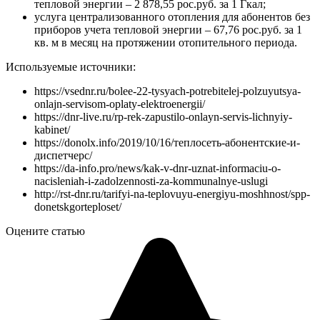
тепловой энергии – 2 878,55 рос.руб. за 1 Гкал;
услуга централизованного отопления для абонентов без
приборов учета тепловой энергии – 67,76 рос.руб. за 1
кв. м в месяц на протяжении отопительного периода.
Используемые источники:
https://vsednr.ru/bolee-22-tysyach-potrebitelej-polzuyutsya-
onlajn-servisom-oplaty-elektroenergii/
https://dnr-live.ru/rp-rek-zapustilo-onlayn-servis-lichnyiy-
kabinet/
https://donolx.info/2019/10/16/теплосеть-абонентские-и-
диспетчерс/
https://da-info.pro/news/kak-v-dnr-uznat-informaciu-o-
nacisleniah-i-zadolzennosti-za-kommunalnye-uslugi
http://rst-dnr.ru/tarifyi-na-teplovuyu-energiyu-moshhnost/spp-
donetskgorteploset/
Оцените статью