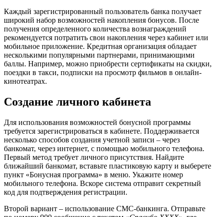
Каждый зарегистрированный пользователь банка получает
широкий набор возможностей накопления бонусов. После
получения определенного количества вознаграждений
рекомендуется потратить свои накопления через кабинет или
мобильное приложение. Кредитная организация обладает
несколькими популярными партнерами, принимающими
баллы. Например, можно приобрести сертификаты на скидки,
поездки в такси, подписки на просмотр фильмов в онлайн-
кинотеатрах.
Создание личного кабинета
Для использования возможностей бонусной программы
требуется зарегистрироваться в кабинете. Поддерживается
несколько способов создания учетной записи – через
банкомат, через интернет, с помощью мобильного телефона.
Первый метод требует личного присутствия. Найдите
ближайший банкомат, вставьте пластиковую карту и выберете
пункт «Бонусная программа» в меню. Укажите номер
мобильного телефона. Вскоре система отправит секретный
код для подтверждения регистрации.
Второй вариант – использование СМС-банкинга. Отправьте