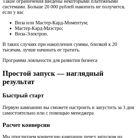
Такие ограничения введены некоторыми платежными
системами. Больше 20 000 рублей накопить не получится,
если у вас
Виза или Мастер-Кард-Моментум;
Мастер-Кард-Маэстро;
Виза-Электрон.
В таких случаях при накоплении суммы, близкой к 20
тысячам, лучше начинать ее тратить.
Программа лояльности для развития бизнеса
Простой запуск — наглядный
результат
Быстрый старт
Первую кампанию вы сможете настроить и запустить за 3 дня
самостоятельно или с помощью менеджера
Расчет конверсии
Мы просчитаем конверсию кампании перед запуском на