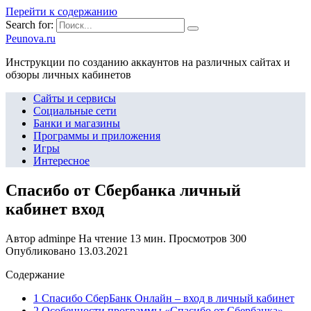
Перейти к содержанию
Search for:
Peunova.ru
Инструкции по созданию аккаунтов на различных сайтах и
обзоры личных кабинетов
Сайты и сервисы
Социальные сети
Банки и магазины
Программы и приложения
Игры
Интересное
Спасибо от Сбербанка личный
кабинет вход
Автор
adminpe
На чтение
13 мин.
Просмотров
300
Опубликовано
13.03.2021
Содержание
1 Спасибо СберБанк Онлайн – вход в личный кабинет
2 Особенности программы «Спасибо от Сбербанка»