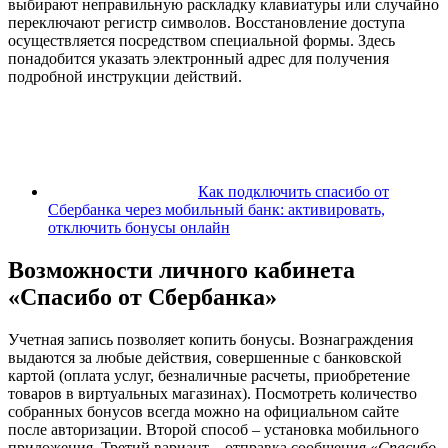
выбирают неправильную раскладку клавиатуры или случайно
переключают регистр символов. Восстановление доступа
осуществляется посредством специальной формы. Здесь
понадобится указать электронный адрес для получения
подробной инструкции действий.
Как подключить спасибо от
Сбербанка через мобильный банк: активировать,
отключить бонусы онлайн
Возможности личного кабинета
«Спасибо от Сбербанка»
Учетная запись позволяет копить бонусы. Вознаграждения
выдаются за любые действия, совершенные с банковской
картой (оплата услуг, безналичные расчеты, приобретение
товаров в виртуальных магазинах). Посмотреть количество
собранных бонусов всегда можно на официальном сайте
после авторизации. Второй способ – установка мобильного
приложения. Третий вариант – отправка сообщения «
Спасибо