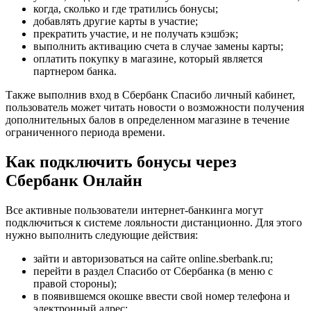
когда, сколько и где тратились бонусы;
добавлять другие карты в участие;
прекратить участие, и не получать кэшбэк;
выполнить активацию счета в случае замены карты;
оплатить покупку в магазине, который является
партнером банка.
Также выполнив вход в Сбербанк Спасибо личный кабинет,
пользователь может читать новости о возможности получения
дополнительных балов в определенном магазине в течение
ограниченного периода времени.
Как подключить бонусы через
Сбербанк Онлайн
Все активные пользователи интернет-банкинга могут
подключиться к системе лояльности дистанционно. Для этого
нужно выполнить следующие действия:
зайти и авторизоваться на сайте online.sberbank.ru;
перейти в раздел Спасибо от Сбербанка (в меню с
правой стороны);
в появившемся окошке ввести свой номер телефона и
электронный адрес;