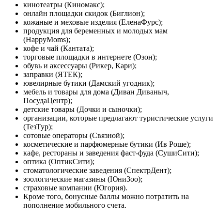
кинотеатры (Киномакс);
онлайн площадки скидок (Биглион);
кожаные и меховые изделия (ЕленаФурс);
продукция для беременных и молодых мам
(HappyMoms);
кофе и чай (Кантата);
торговые площадки в интернете (Озон);
обувь и аксессуары (Рикер, Кари);
заправки (ЯТЕК);
ювелирные бутики (Дамский угодник);
мебель и товары для дома (Диван Диваныч,
ПосудаЦентр);
детские товары (Дочки и сыночки);
организации, которые предлагают туристические услуги
(ТезТур);
сотовые операторы (Связной);
косметические и парфюмерные бутики (Ив Роше);
кафе, рестораны и заведения фаст-фуда (СушиСити);
оптика (ОптикСити);
стоматологические заведения (СпектрДент);
зоологические магазины (ЮниЗоо);
страховые компании (Югория).
Кроме того, бонусные баллы можно потратить на
пополнение мобильного счета.