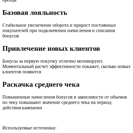
Базовая лояльность
Стабильное увеличение оборота и прирост постоянных
покупателей при подключении начисления и списания
бонусов
Привлечение новых клиентов
Бонусы за первую покупку отлично мотивируют.
Моментальный расчет эффективности покажет, сколько новых
клиентов появится
Раскачка среднего чека
Повышенные начисления бонусов в зависимости от объемов
по чеку повышают значение среднего чека на период
действия кампании
Используемые источники: