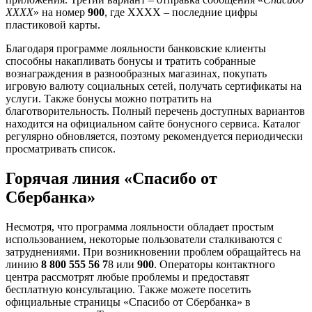
XXXX
» на номер
900
, где XXXX – последние цифры
пластиковой карты.
Благодаря программе лояльности банковские клиенты
способны накапливать бонусы и тратить собранные
вознаграждения в разнообразных магазинах, покупать
игровую валюту социальных сетей, получать сертификаты на
услуги. Также бонусы можно потратить на
благотворительность. Полный перечень доступных вариантов
находится на официальном сайте бонусного сервиса. Каталог
регулярно обновляется, поэтому рекомендуется периодически
просматривать список.
Горячая линия «Спасибо от
Сбербанка»
Несмотря, что программа лояльности обладает простым
использованием, некоторые пользователи сталкиваются с
затруднениями. При возникновении проблем обращайтесь на
линию
8 800 555 56 7
8 или
900
. Операторы контактного
центра рассмотрят любые проблемы и предоставят
бесплатную консультацию. Также можете посетить
официальные страницы «Спасибо от Сбербанка» в