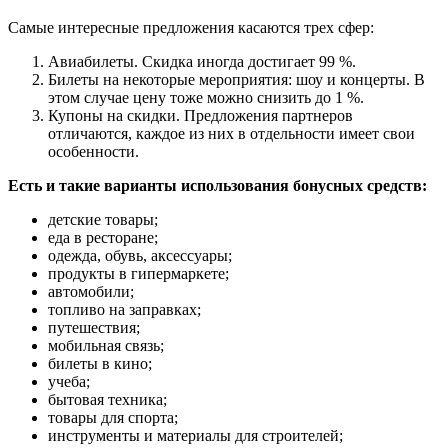
Самые интересные предложения касаются трех сфер:
Авиабилеты. Скидка иногда достигает 99 %.
Билеты на некоторые мероприятия: шоу и концерты. В
этом случае цену тоже можно снизить до 1 %.
Купоны на скидки. Предложения партнеров
отличаются, каждое из них в отдельности имеет свои
особенности.
Есть и такие варианты использования бонусных средств:
детские товары;
еда в ресторане;
одежда, обувь, аксессуары;
продукты в гипермаркете;
автомобили;
топливо на заправках;
путешествия;
мобильная связь;
билеты в кино;
учеба;
бытовая техника;
товары для спорта;
инструменты и материалы для строителей;