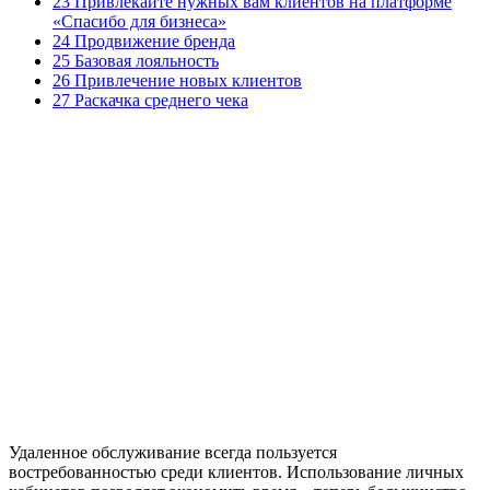
23 Привлекайте нужных вам клиентов на платформе
«Спасибо для бизнеса»
24 Продвижение бренда
25 Базовая лояльность
26 Привлечение новых клиентов
27 Раскачка среднего чека
Удаленное обслуживание всегда пользуется
востребованностью среди клиентов. Использование личных