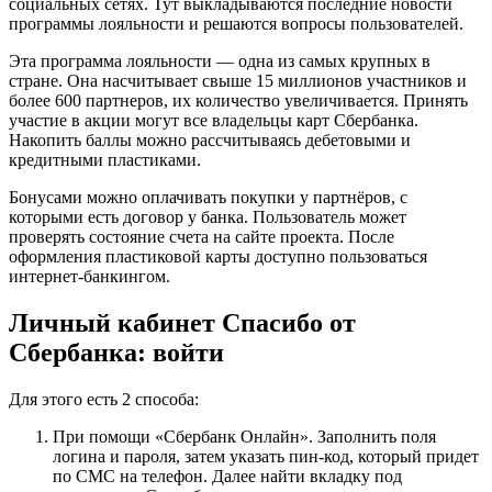
социальных сетях. Тут выкладываются последние новости
программы лояльности и решаются вопросы пользователей.
Эта программа лояльности — одна из самых крупных в
стране. Она насчитывает свыше 15 миллионов участников и
более 600 партнеров, их количество увеличивается. Принять
участие в акции могут все владельцы карт Сбербанка.
Накопить баллы можно рассчитываясь дебетовыми и
кредитными пластиками.
Бонусами можно оплачивать покупки у партнёров, с
которыми есть договор у банка. Пользователь может
проверять состояние счета на сайте проекта. После
оформления пластиковой карты доступно пользоваться
интернет-банкингом.
Личный кабинет Спасибо от
Сбербанка: войти
Для этого есть 2 способа:
При помощи «Сбербанк Онлайн». Заполнить поля
логина и пароля, затем указать пин-код, который придет
по СМС на телефон. Далее найти вкладку под