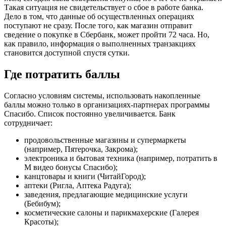
Такая ситуация не свидетельствует о сбое в работе банка.
Дело в том, что данные об осуществленных операциях
поступают не сразу. После того, как магазин отправит
сведение о покупке в Сбербанк, может пройти 72 часа. Но,
как правило, информация о выполненных транзакциях
становится доступной спустя сутки.
Где потратить баллы
Согласно условиям системы, использовать накопленные
баллы можно только в организациях-партнерах программы
Спасибо. Список постоянно увеличивается. Банк
сотрудничает:
продовольственные магазины и супермаркеты
(например, Пятерочка, Закрома);
электроника и бытовая техника (например, потратить в
М видео бонусы Спасибо);
канцтовары и книги (ЧитайГород);
аптеки (Ригла, Аптека Радуга);
заведения, предлагающие медицинские услуги
(Бебибум);
косметические салоны и парикмахерские (Галерея
Красоты);