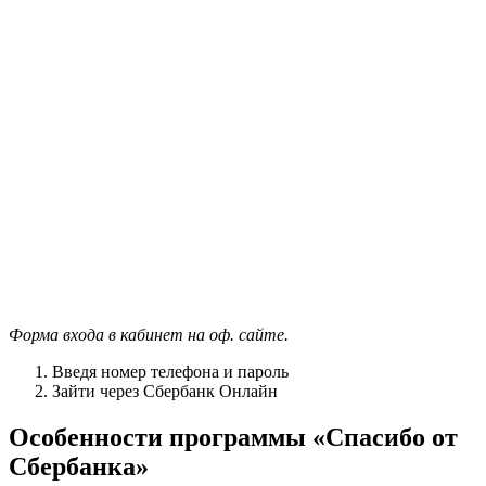
Форма входа в кабинет на оф. сайте.
Введя номер телефона и пароль
Зайти через Сбербанк Онлайн
Особенности программы «Спасибо от
Сбербанка»