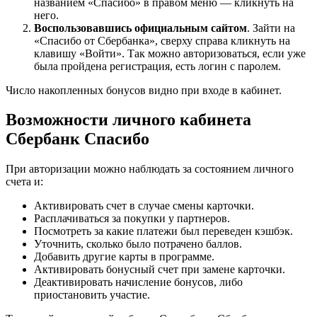
названием «Спасибо» в правом меню — кликнуть на
него.
Воспользовавшись официальным сайтом
. Зайти на
«Спасибо от Сбербанка», сверху справа кликнуть на
клавишу «Войти». Так можно авторизоваться, если уже
была пройдена регистрация, есть логин с паролем.
Число накопленных бонусов видно при входе в кабинет.
Возможности личного кабинета
Сбербанк Спасибо
При авторизации можно наблюдать за состоянием личного
счета и:
Активировать счет в случае смены карточки.
Расплачиваться за покупки у партнеров.
Посмотреть за какие платежи был переведен кэшбэк.
Уточнить, сколько было потрачено баллов.
Добавить другие карты в программе.
Активировать бонусный счет при замене карточки.
Деактивировать начисление бонусов, либо
приостановить участие.