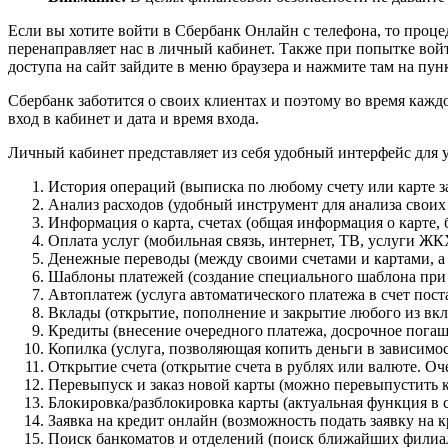
Если вы хотите войти в Сбербанк Онлайн с телефона, то проц
перенаправляет нас в личный кабинет. Также при попытке войт
доступа на сайт зайдите в меню браузера и нажмите там на пун
Сбербанк заботится о своих клиентах и поэтому во время кажд
вход в кабинет и дата и время входа.
Личный кабинет представляет из себя удобный интерфейс для
История операций (выписка по любому счету или карте 
Анализ расходов (удобный инструмент для анализа своих
Информация о карта, счетах (общая информация о карте, 
Оплата услуг (мобильная связь, интернет, ТВ, услуги ЖК
Денежные переводы (между своими счетами и картами, а 
Шаблоны платежей (создание специального шаблона при о
Автоплатеж (услуга автоматического платежа в счет пос
Вклады (открытие, пополнение и закрытие любого из вкла
Кредиты (внесение очередного платежа, досрочное погаш
Копилка (услуга, позволяющая копить деньги в зависимо
Открытие счета (открытие счета в рублях или валюте. О
Перевыпуск и заказ новой карты (можно перевыпустить к
Блокировка/разблокировка карты (актуальная функция в 
Заявка на кредит онлайн (возможность подать заявку на 
Поиск банкоматов и отделений (поиск ближайших филиал