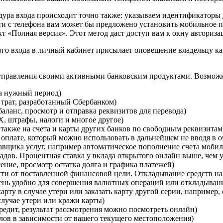
едура входа происходит точно также: указываем идентификаторы
и с телефона вам может бы предложено установить мобильное при
кт «Полная версия». Этот метод даст доступ вам к окну авториз
ого входа в личный кабинет присылает оповещение владельцу кар
 управления своими активными банковским продуктами. Возмож
за нужный период)
 трат, разработанный Сбербанком)
баланс, просмотр и отправка реквизитов для перевода)
Х, штрафы, налоги и многое другое)
также на счета и карты других банков по свободным реквизитам
плате, который можно использовать в дальнейшем не вводя в о
тавщика услуг, например автоматическое пополнение счета моби
дов. Процентная ставка у вклада открытого онлайн выше, чем у
ение, просмотр остатка долга и графика платежей)
сти от поставленной финансовой цели. Откладывание средств н
чень удобно для совершения валютных операций или откладывани
арту в случае утери или заказать карту другой серии, например
случае утери или кражи карты)
кредит, результат рассмотрения можно посмотреть онлайн)
ов в зависимости от вашего текущего местоположения)