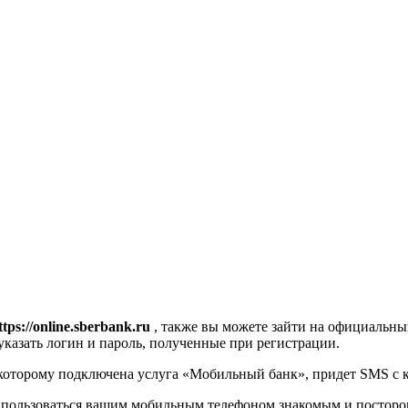
ttps://online.sberbank.ru
, также вы можете зайти на официальны
указать логин и пароль, полученные при регистрации.
которому подключена услуга «Мобильный банк», придет SMS с к
е пользоваться вашим мобильным телефоном знакомым и постор