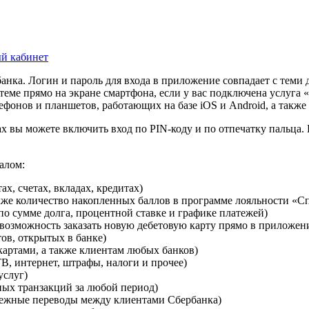
ый кабинет
нка. Логин и пароль для входа в приложение совпадает с теми
еме прямо на экране смартфона, если у вас подключена услуга
ефонов и планшетов, работающих на базе iOS и Android, а также
ах вы можете включить вход по PIN-коду и по отпечатку пальца
алом:
х, счетах, вкладах, кредитах)
акже количество накопленных баллов в программе лояльности «С
о сумме долга, процентной ставке и графике платежей)
возможность заказать новую дебетовую карту прямо в приложен
ов, открытых в банке)
артами, а также клиентам любых банков)
В, интернет, штрафы, налоги и прочее)
услуг)
ных транзакций за любой период)
ежные переводы между клиентами Сбербанка)