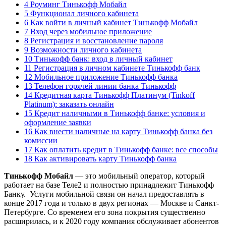
4 Роуминг Тинькофф Мобайл
5 Функционал личного кабинета
6 Как войти в личный кабинет Тинькофф Мобайл
7 Вход через мобильное приложение
8 Регистрация и восстановление пароля
9 Возможности личного кабинета
10 Тинькофф банк: вход в личный кабинет
11 Регистрация в личном кабинете Тинькофф банк
12 Мобильное приложение Тинькофф банка
13 Телефон горячей линии банка Тинькофф
14 Кредитная карта Тинькофф Платинум (Tinkoff
Platinum): заказать онлайн
15 Кредит наличными в Тинькофф банке: условия и
оформление заявки
16 Как внести наличные на карту Тинькофф банка без
комиссии
17 Как оплатить кредит в Тинькофф банке: все способы
18 Как активировать карту Тинькофф банка
Тинькофф Мобайл
— это мобильный оператор, который
работает на базе Теле2 и полностью принадлежит Тинькофф
Банку. Услуги мобильной связи он начал предоставлять в
конце 2017 года и только в двух регионах — Москве и Санкт-
Петербурге. Со временем его зона покрытия существенно
расширилась, и к 2020 году компания обслуживает абонентов