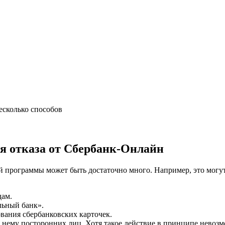
есколько способов
я отказа от Сбербанк-Онлайн
й программы может быть достаточно много. Например, это могут
дам.
льный банк».
ования сбербанковских карточек.
 нему посторонних лиц. Хотя такое действие в принципе невозм