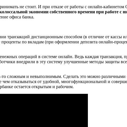
нимать не стоит. И при отказе от работы с онлайн-кабинетом С
колоссальной экономии собственного времени при работе с н
ение офиса банка.
нии транзакций дистанционным способом (в отличие от кассы ил
ые проценты по вкладам (при оформлении депозита онлайн-проце
нежных операций в системе онлайн. Ведь каждая транзакция, п
аботчики внедрили в эту систему улучшенные методы защиты в
м-то сложным и невыполнимым. Сделать это можно различными с
жде чем отказываться от удобной, многофункциональной и совер
ербанке остается открытым и рабочим.