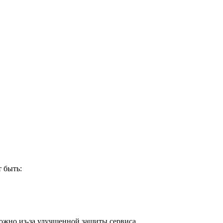
 быть:
ожно из-за улучшенной защиты сервиса.