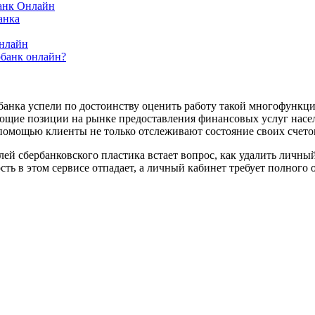
банк Онлайн
анка
онлайн
рбанк онлайн?
банка успели по достоинству оценить работу такой многофункци
рующие позиции на рынке предоставления финансовых услуг нас
 помощью клиенты не только отслеживают состояние своих счето
лей сбербанковского пластика встает вопрос, как удалить личн
ть в этом сервисе отпадает, а личный кабинет требует полного 