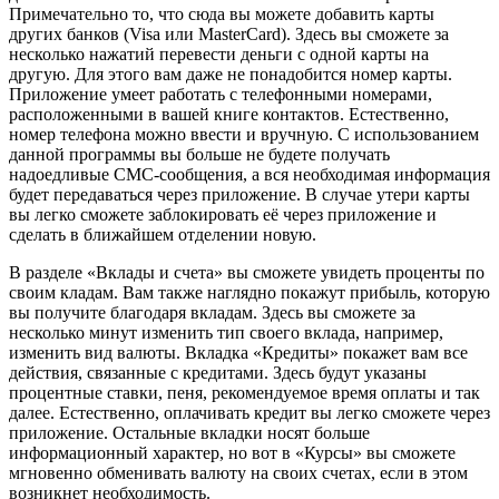
Примечательно то, что сюда вы можете добавить карты
других банков (Visa или MasterCard). Здесь вы сможете за
несколько нажатий перевести деньги с одной карты на
другую. Для этого вам даже не понадобится номер карты.
Приложение умеет работать с телефонными номерами,
расположенными в вашей книге контактов. Естественно,
номер телефона можно ввести и вручную. С использованием
данной программы вы больше не будете получать
надоедливые СМС-сообщения, а вся необходимая информация
будет передаваться через приложение. В случае утери карты
вы легко сможете заблокировать её через приложение и
сделать в ближайшем отделении новую.
В разделе «Вклады и счета» вы сможете увидеть проценты по
своим кладам. Вам также наглядно покажут прибыль, которую
вы получите благодаря вкладам. Здесь вы сможете за
несколько минут изменить тип своего вклада, например,
изменить вид валюты. Вкладка «Кредиты» покажет вам все
действия, связанные с кредитами. Здесь будут указаны
процентные ставки, пеня, рекомендуемое время оплаты и так
далее. Естественно, оплачивать кредит вы легко сможете через
приложение. Остальные вкладки носят больше
информационный характер, но вот в «Курсы» вы сможете
мгновенно обменивать валюту на своих счетах, если в этом
возникнет необходимость.