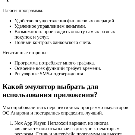
Плюсы программы:
Удобство осуществления финансовых операций.
Удаленное управлением деньгами.
Возможность производить оплату самых разных
покупок и услуг.
Полный контроль банковского счета.
Негативные стороны:
Программа потребляет много трафика.
Освоение всех функций требует времени.
Регулярные SMS-подтверждения.
Какой эмулятор выбрать для
использования приложения?
Мы опробовали пять перспективных программ-симуляторов
ОС Андроид и постарались определить лучший.
Nox App Player. Неплохой вариант, но иногда
«вылетает» или отказывает в доступе к некоторым
ресурсам. Стиль и интерфейс программы на высоте.