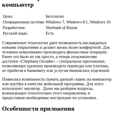
компьютер
Цена:
Бесплатно
Операционная система:
Windows 7, Windows 8.1, Windows 10
Разработчик:
Sberbank of Russia
Русский язык:
Есть
Современные технологии дают возможность наслаждаться
новыми открытиями и делают жизнь более комфортной. Для
человека немаловажно производить финансовые операции.
Ранее это было не так просто, а теперь пользователям
доступен «Сбербанк Онлайн» – специальное приложение,
позволяющее удаленно производить переводы или платежи,
не прибегая к банкомату или услугам банковских отделений.
Появилась возможность скачать данный сервис на компьютер
или ноутбук в качестве мобильной программы. Для этого
используют эмулятор. Далее мы разберем вопросы,
возникающие относительно этого направления, и
предоставим необходимые инструкции по установки.
Особенности приложения