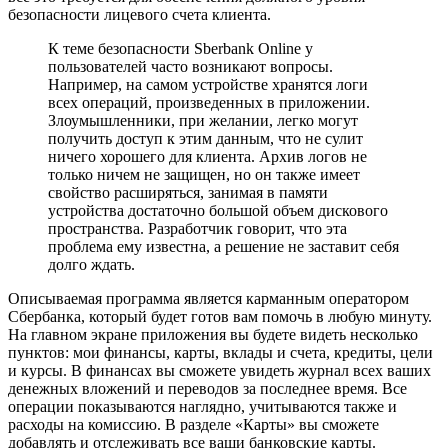
безопасности лицевого счета клиента.
К теме безопасности Sberbank Online у
пользователей часто возникают вопросы.
Например, на самом устройстве хранятся логи
всех операций, произведенных в приложении.
Злоумышленники, при желании, легко могут
получить доступ к этим данным, что не сулит
ничего хорошего для клиента. Архив логов не
только ничем не защищен, но он также имеет
свойство расширяться, занимая в памяти
устройства достаточно большой объем дискового
пространства. Разработчик говорит, что эта
проблема ему известна, а решение не заставит себя
долго ждать.
Описываемая программа является карманным оператором
Сбербанка, который будет готов вам помочь в любую минуту.
На главном экране приложения вы будете видеть несколько
пунктов: мои финансы, карты, вклады и счета, кредиты, цели
и курсы. В финансах вы сможете увидеть журнал всех ваших
денежных вложений и переводов за последнее время. Все
операции показываются наглядно, учитываются также и
расходы на комиссию. В разделе «Карты» вы сможете
добавлять и отслеживать все ваши банковские карты.