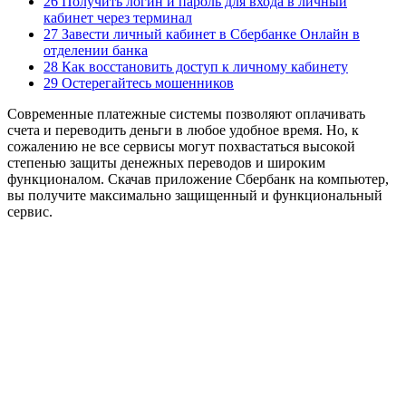
26 Получить логин и пароль для входа в личный
кабинет через терминал
27 Завести личный кабинет в Сбербанке Онлайн в
отделении банка
28 Как восстановить доступ к личному кабинету
29 Остерегайтесь мошенников
Современные платежные системы позволяют оплачивать
счета и переводить деньги в любое удобное время. Но, к
сожалению не все сервисы могут похвастаться высокой
степенью защиты денежных переводов и широким
функционалом. Скачав приложение Сбербанк на компьютер,
вы получите максимально защищенный и функциональный
сервис.