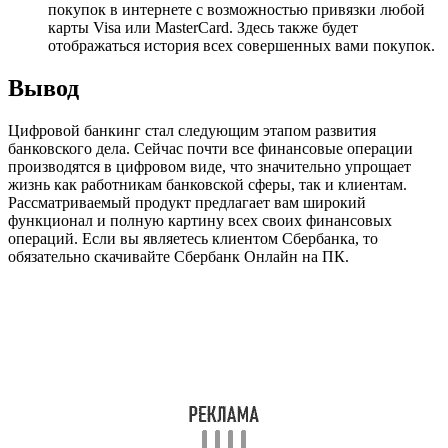
покупок в интернете с возможностью привязки любой
карты Visa или MasterCard. Здесь также будет
отображаться история всех совершенных вами покупок.
Вывод
Цифровой банкинг стал следующим этапом развития
банковского дела. Сейчас почти все финансовые операции
производятся в цифровом виде, что значительно упрощает
жизнь как работникам банковской сферы, так и клиентам.
Рассматриваемый продукт предлагает вам широкий
функционал и полную картину всех своих финансовых
операций. Если вы являетесь клиентом Сбербанка, то
обязательно скачивайте Сбербанк Онлайн на ПК.