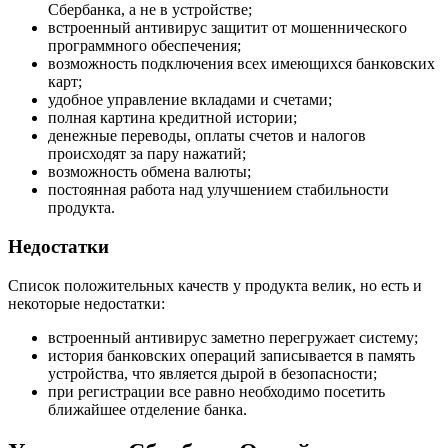
Сбербанка, а не в устройстве;
встроенный антивирус защитит от мошеннического
программного обеспечения;
возможность подключения всех имеющихся банковских
карт;
удобное управление вкладами и счетами;
полная картина кредитной истории;
денежные переводы, оплаты счетов и налогов
происходят за пару нажатий;
возможность обмена валюты;
постоянная работа над улучшением стабильности
продукта.
Недостатки
Список положительных качеств у продукта велик, но есть и
некоторые недостатки:
встроенный антивирус заметно перегружает систему;
история банковских операций записывается в память
устройства, что является дырой в безопасности;
при регистрации все равно необходимо посетить
ближайшее отделение банка.