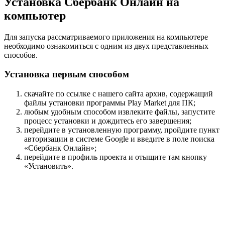
Установка Сбербанк Онлайн на
компьютер
Для запуска рассматриваемого приложения на компьютере
необходимо ознакомиться с одним из двух представленных
способов.
Установка первым способом
скачайте по ссылке с нашего сайта архив, содержащий
файлы установки программы Play Market для ПК;
любым удобным способом извлеките файлы, запустите
процесс установки и дождитесь его завершения;
перейдите в установленную программу, пройдите пункт
авторизации в системе Google и введите в поле поиска
«Сбербанк Онлайн»;
перейдите в профиль проекта и отыщите там кнопку
«Установить».