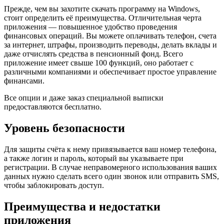
Прежде, чем вы захотите скачать программу на Windows,
стоит определить её преимущества. Отличительная черта
приложения — повышенное удобство проведения
финансовых операций. Вы можете оплачивать телефон, счета
за интернет, штрафы, производить переводы, делать вклады и
даже отчислять средства в пенсионный фонд. Всего
приложение имеет свыше 100 функций, оно работает с
различными компаниями и обеспечивает простое управление
финансами.
Все опции и даже заказ специальной выписки
предоставляются бесплатно.
Уровень безопасности
Для защиты счёта к нему привязывается ваш номер телефона,
а также логин и пароль, который вы указываете при
регистрации. В случае неправомерного использования ваших
данных нужно сделать всего один звонок или отправить SMS,
чтобы заблокировать доступ.
Преимущества и недостатки
приложения