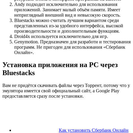
Andy подходит исключительно для использования
приложений. Занимает малый объём памяти. Имеет
неприглядный внешний вид и невысокую скорость.
Bluestacks можно считать лучшим вариантом среди
представленных из-за удобного интерфейса, высокой
производительности и дополнительным функциям.
Droid4x используется исключительно для игр.
Genymotion. Предназначен для разработи и тестирования
программ. Не пригоден для использования «Сбербанк
Онлайн».
Установка приложения на PC через
Bluestacks
Вам не придётся скачивать файлы через Торрент, потому что у
эмулятора имеется свой официальный сайт, а Google Play
предоставляется сразу после установки.
Как установить Сбербанк Онлайн