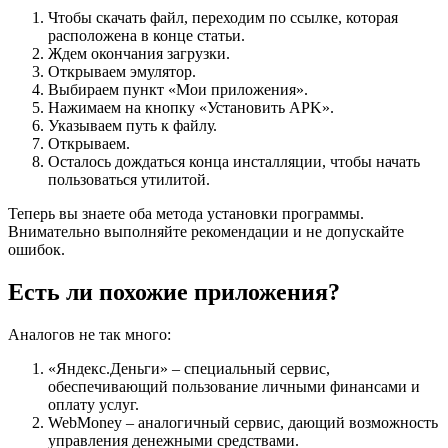
Чтобы скачать файл, переходим по ссылке, которая
расположена в конце статьи.
Ждем окончания загрузки.
Открываем эмулятор.
Выбираем пункт «Мои приложения».
Нажимаем на кнопку «Установить APK».
Указываем путь к файлу.
Открываем.
Осталось дождаться конца инсталляции, чтобы начать
пользоваться утилитой.
Теперь вы знаете оба метода установки программы.
Внимательно выполняйте рекомендации и не допускайте
ошибок.
Есть ли похожие приложения?
Аналогов не так много:
«Яндекс.Деньги» – специальный сервис,
обеспечивающий пользование личными финансами и
оплату услуг.
WebMoney – аналогичный сервис, дающий возможность
управления денежными средствами.